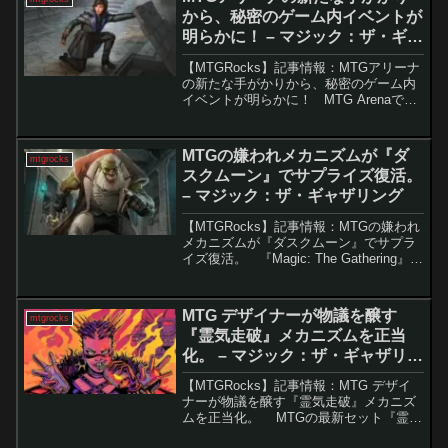
から、秘密のゲーム内イベントが
明らかに！ – マジック：ザ・ギャ
ザリング
【MTGRocks】記事情報：MTGアリーナ
の新たな手がかりから、秘密のゲーム内
イベントが明らかに！ MTG Arenaで
は、『カルロフ邸殺人事件』に関連した
ARG（Alternate Reality Game）イベント
が続いており、プ...
MTGの嫌われメカニズムが『ダ
mtgrocks
スクムーン』でサプライズ復活。
– マジック：ザ・ギャザリング
【MTGRocks】記事情報：MTGの嫌われ
メカニズムが『ダスクムーン』でサプラ
イズ復活。 『Magic: The Gathering』
(MTG)において、一部のメカニズムは歴
史的に非常に嫌われています。例えば、
アンティ、バンド、そして...
MTG デザイナーが物議を醸す
mtgrocks
『霊気走破』メカニズムを正当
化。 – マジック：ザ・ギャザリン
グ
【MTGRocks】記事情報：MTG デザイ
ナーが物議を醸す『霊気走破』メカニズ
ムを正当化。 MTGの最新セット『霊気
走破』では、新メカニズム「最高速度」