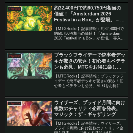
が導入された。しかし、その効果が発動
するまでに数ターンかかる仕様に対し、
約32,400円で約60,750円相当の
mtgrocks
多くのプ...
価値！「Amsterdam 2026
Festival in a Box」が登場。 – マ
ジック：ザ・ギャザリング
【MTGRocks】記事情報：約32,400円で
約60,750円相当の価値！「Amsterdam
2026 Festival in a Box」が登場。 導入ウ
ィザーズ・オブ・ザ・コーストは、
「Amsterdam 2026 Festival...
ブラックフライデーで統率者デッ
mtgrocks
キが驚きの安さ！初心者もベテラ
ンも必見、MTGをお得に楽しむ
チャンスを逃すな！。 -マジッ
【MTGRocks】記事情報：ブラックフラ
ク：ザ・ギャザリング
イデーで統率者デッキが驚きの安さ！初
心者もベテランも必見、MTGをお得に楽
しむチャンスを逃すな！。 マジック：
ザ・ギャザリング（MTG）は、世界中で
愛されるカードゲームですが、そのコス
ウィザーズ、プライド月間に向け
mtgrocks
トは決して安く...
複数のチャリティ企画を発表。 –
マジック：ザ・ギャザリング
【MTGRocks】記事情報：ウィザーズ、
プライド月間に向け複数のチャリティ企
画を発表。 プライド月間の6月、