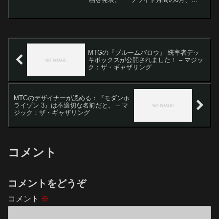
Wizards of the Coast（以下WotC）は
LGBTQコミュニティを称える様々な企画
を展開中です。今年は恒例...
MTGの『ブルームバロウ』 統率者デッ
キボックスが公開されました！ – マジッ
ク：ザ・ギャザリング
MTGのデザイナーが認める：『モダンホ
ライゾン 3』は不適切な名前だと。 – マ
ジック：ザ・ギャザリング
コメント
コメントをどうぞ
コメント
※