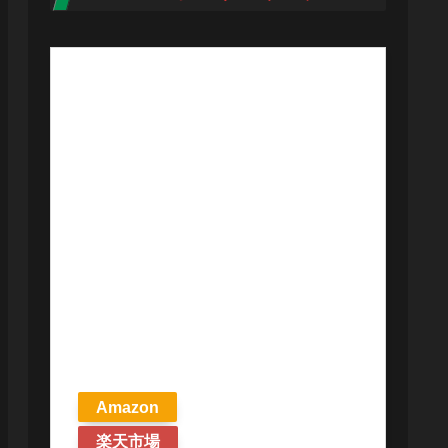
【予約商品
2026年4月24日
発売予定】 マ
ジック ザ・ギ
ャザリング ス
トリクスヘイ
ヴンの秘密 統
率者デッキ プ
リズマリの技
巧 英語版 MTG
Amazon
楽天市場