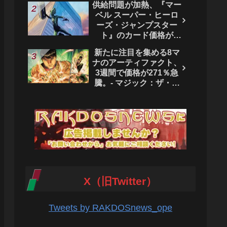
供給問題が加熱、『マー
ベル スーパー・ヒーロ
ーズ・ジャンプスター
ト』のカード価格が
4444％急騰。 - マジッ
新たに注目を集める8マ
ク：ザ・ギャザリング
ナのアーティファクト、
3週間で価格が271％急
騰。- マジック：ザ・ギ
ャザリング
X（旧Twitter）
Tweets by RAKDOSnews_ope