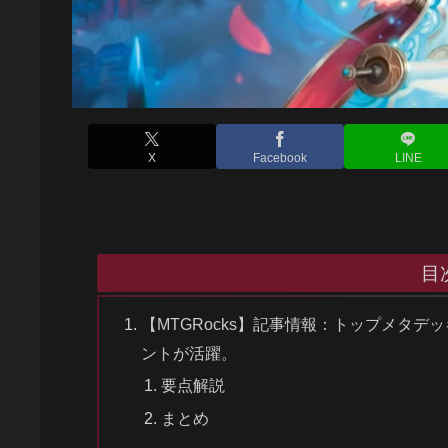
X
Facebook
LINE
目
【MTGRocks】記事情報：トップメタデ
ントが活躍。
要点解説
まとめ