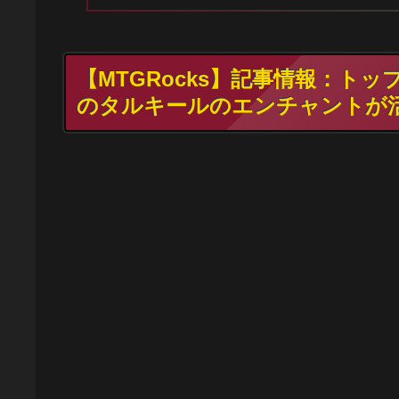
【MTGRocks】記事情報：ト
のタルキールのエンチャントが