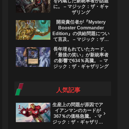
を内蔵した新統率者が話題
に。 – マジック：ザ・ギャ
ザリング
開発責任者が『Mystery
Booster Commander
Edition』の供給問題につい
て言及。 – マジック：ザ・
ギャザリング
長年埋もれていたカード、
「最後の笑い」が新統率者
の影響で634％高騰。 – マ
ジック：ザ・ギャザリング
人気記事
生産上の問題が原因でア
イアンマンのカードが
367％の価格急騰。 - マ
ジック：ザ・ギャザリン
グ