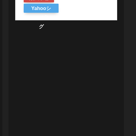
Yahooシ
ョッピン
グ