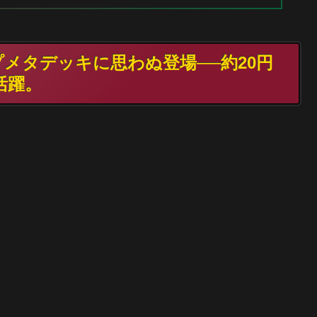
ップメタデッキに思わぬ登場──約20円
活躍。