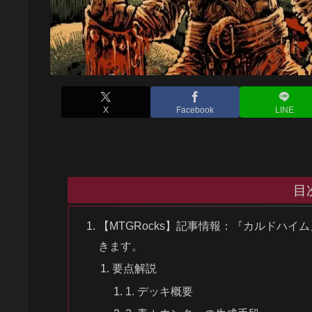
X
Facebook
LINE
目
【MTGRocks】記事情報：『カルドハ
きます。
要点解説
1. デッキ概要