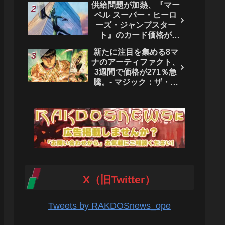
供給問題が加熱、『マー
ベル スーパー・ヒーロ
ーズ・ジャンプスター
ト』のカード価格が
4444％急騰。 - マジッ
新たに注目を集める8マ
ク：ザ・ギャザリング
ナのアーティファクト、
3週間で価格が271％急
騰。- マジック：ザ・ギ
ャザリング
X（旧Twitter）
Tweets by RAKDOSnews_ope