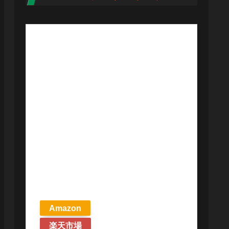
【予約商品
2026年4月24日
発売予定】 マ
ジック ザ・ギ
ャザリング ス
トリクスヘイ
ヴンの秘密 統
率者デッキ プ
リズマリの技
巧 英語版 MTG
Amazon
楽天市場