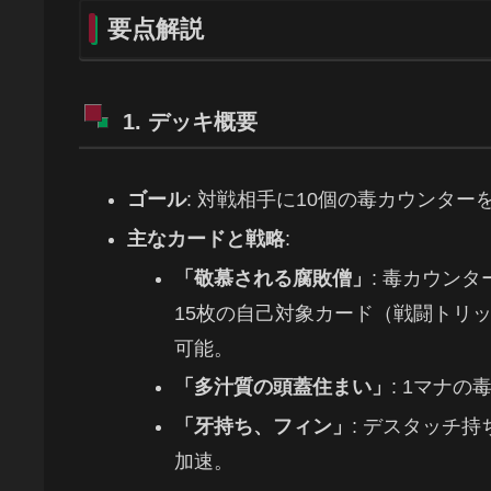
要点解説
1. デッキ概要
ゴール
: 対戦相手に10個の毒カウンタ
主なカードと戦略
:
「敬慕される腐敗僧」
: 毒カウン
15枚の自己対象カード（戦闘トリ
可能。
「多汁質の頭蓋住まい」
: 1マナ
「牙持ち、フィン」
: デスタッチ
加速。