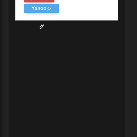
Yahooシ
ョッピン
グ