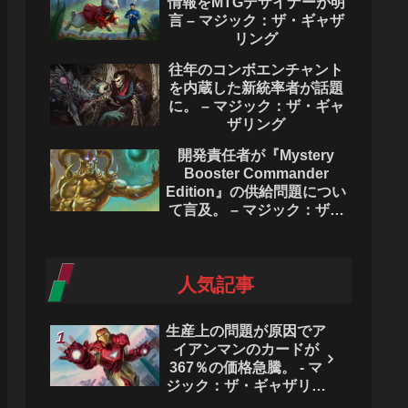
情報をMTGデザイナーが明
言 – マジック：ザ・ギャザ
リング
往年のコンボエンチャント
を内蔵した新統率者が話題
に。 – マジック：ザ・ギャ
ザリング
開発責任者が『Mystery
Booster Commander
Edition』の供給問題につい
て言及。 – マジック：ザ・
ギャザリング
人気記事
生産上の問題が原因でア
イアンマンのカードが
367％の価格急騰。 - マ
ジック：ザ・ギャザリン
グ