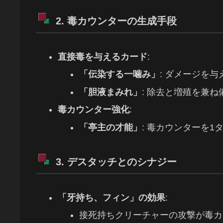
2. 毒カウンターの生成手段
直接毒を与えるカード
:
「伝染する一噛み」
: ダメージを
「胆液まみれ」
: 除去と増殖を兼
毒カウンター強化
:
「亭主の才能」
: 毒カウンターを
3. デスタッチとのシナジー
「牙持ち、フィン」の効果
:
接死持ちクリーチャーの攻撃が毒カ