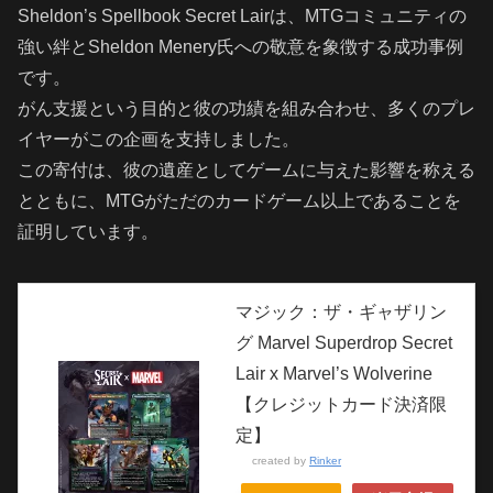
Sheldon’s Spellbook Secret Lairは、MTGコミュニティの
強い絆とSheldon Menery氏への敬意を象徴する成功事例
です。
がん支援という目的と彼の功績を組み合わせ、多くのプレ
イヤーがこの企画を支持しました。
この寄付は、彼の遺産としてゲームに与えた影響を称える
とともに、MTGがただのカードゲーム以上であることを
証明しています。
マジック：ザ・ギャザリン
グ Marvel Superdrop Secret
Lair x Marvel’s Wolverine
【クレジットカード決済限
定】
created by
Rinker