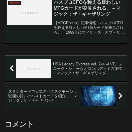
ハスブロCFOを称える疑わしい
mtgrocks
になっており、...
MTGカードが発見される。 – マ
ジック：ザ・ギャザリング
【MTGRocks】記事情報：ハスブロCFO
を称える疑わしいMTGカードが発見され
る。 1999年にウィザーズ・オブ・ザ・
コーストがハズブロに買収されて以来、
「Magic: The Gathering」（MTG）は大
きく成長し、多くの...
USA Legacy Express vol. 244 -ANT、ス
ニーク・ショーなどコンボデッキの復権-
– マジック：ザ・ギャザリング
スタンダードで人気の『ダスクモーン：
戦慄の館』のベストカードを紹介。 – マ
ジック：ザ・ギャザリング
コメント