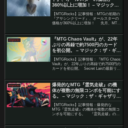
360%以上に増加！ – マジック：
ザ・ギャザリング
【MTGRocks】記事情報：MTGの初期の
『アサシンクリード』、オールスターの
価格が360%以上に増加！ 先月、MTG
の『アサシンクリード』セットが発売さ
れましたが、初めの評判は芳しくありま
せんでした。価格設定の高騰、カードの
『MTG Chaos Vault』が、22年
mtgrocks
質の...
ぶりの再録で約7500円のカード
を初公開。 – マジック：ザ・ギャ
ザリング
【MTGRocks】記事情報：『MTG Chaos
Vault』が、22年ぶりの再録で約7500円の
カードを初公開。 Secret Lairの最新リリ
ース「The Fairest Drop of All, Foil
Edition」が注目...
爆発的なMTG『霊気走破』の機
mtgrocks
体が複数の無限コンボを可能にす
る。 – マジック：ザ・ギャザリン
グ
【MTGRocks】記事情報：爆発的な
MTG『霊気走破』の機体が複数の無限コ
ンボを可能にする。 『霊気走破』の新
カード「爆弾車」は、非常に強力なコン
ボを生み出す可能性を秘めた機体だ。特
に、無限マナのループを可能にする設計