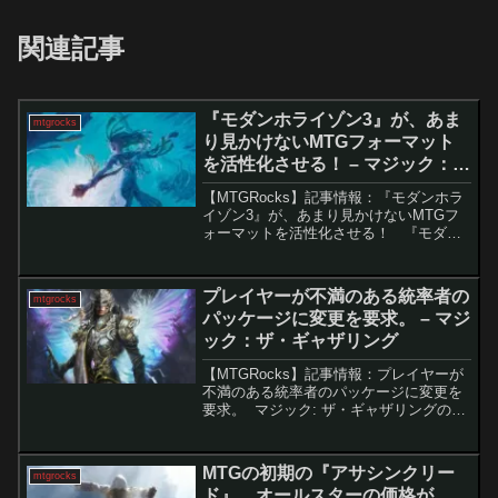
関連記事
『モダンホライゾン3』が、あま
mtgrocks
り見かけないMTGフォーマット
を活性化させる！ – マジック：
ザ・ギャザリング
【MTGRocks】記事情報：『モダンホラ
イゾン3』が、あまり見かけないMTGフ
ォーマットを活性化させる！ 『モダン
ホライゾン3』は、あらゆる公認フォーマ
ットに大きな影響を与え続けています。
その中でも特に注目すべきは、MTGアリ
プレイヤーが不満のある統率者の
mtgrocks
ーナでし...
パッケージに変更を要求。 – マジ
ック：ザ・ギャザリング
【MTGRocks】記事情報：プレイヤーが
不満のある統率者のパッケージに変更を
要求。 マジック: ザ・ギャザリングのプ
レコン・コマンダーデッキに付属する紙
製デッキボックスは、スリーブ付きカー
ドを収納するには少々サイズが不足して
MTGの初期の『アサシンクリー
mtgrocks
いるという声...
ド』、オールスターの価格が