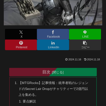
X
Facebook
LINE
Pinterest
LinkedIn
コピー
2024.11.16
2024.11.18
目次
【MTGRocks】記事情報：統率者戦のレジェン
ドのSecret Lair Dropがチャリティーで2億円以
上を集める。
要点解説