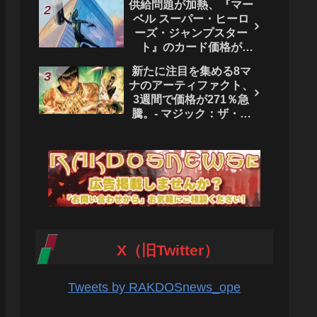
供給問題が加熱、『マー
ベル スーパー・ヒーロ
ーズ・ジャンプスター
ト』のカード価格が
4444％急騰。 - マジッ
新たに注目を集める8マ
ク：ザ・ギャザリング
ナのアーティファクト、
3週間で価格が271％急
騰。- マジック：ザ・ギ
ャザリング
X（旧Twitter）
Tweets by RAKDOSnews_ope