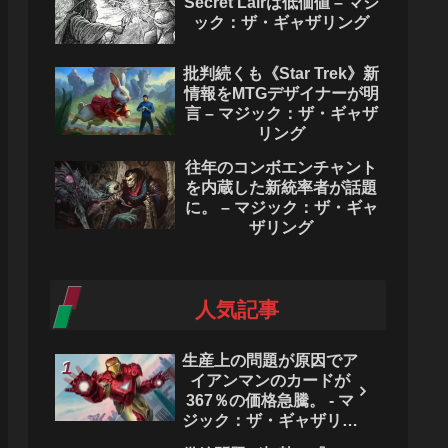
Secret Lairは低価値 – マジ
ック：ザ・ギャザリング
批判続くも《Star Trek》新
情報をMTGデザイナーが明
言 – マジック：ザ・ギャザ
リング
往年のコンボエンチャント
を内蔵した新統率者が話題
に。 – マジック：ザ・ギャ
ザリング
人気記事
生産上の問題が原因でア
イアンマンのカードが
367％の価格急騰。 - マ
ジック：ザ・ギャザリン
グ