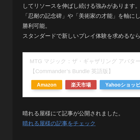
してリソースを伸ばし続ける強みがあります
「忍耐の記念碑」や「美術家の才能」を軸に
勝利可能。
スタンダードで新しいプレイ体験を求めるな
MTG マジック：ザ・ギャザリング アバタ
【Commander’s Bundle 英語版】
Amazon
楽天市場
Yahooショッ
晴れる屋様にて記事が公開されました。
晴れる屋様の記事をチェック