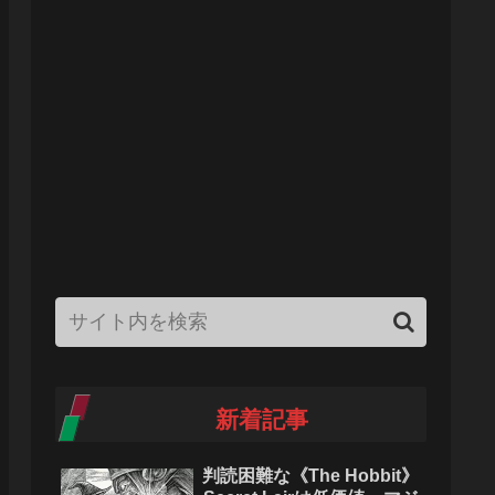
新着記事
判読困難な《The Hobbit》