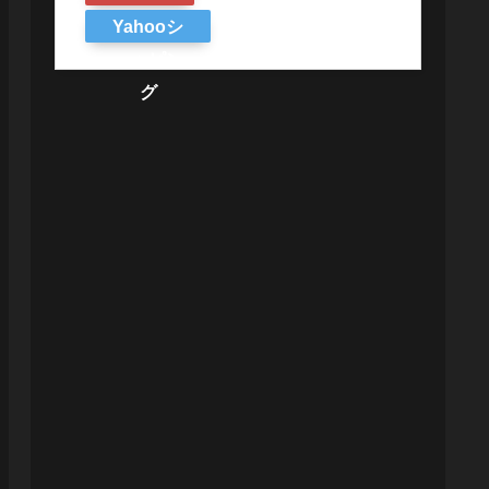
Yahooシ
ョッピン
グ