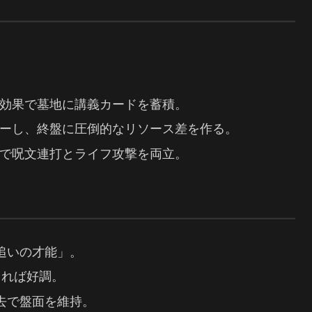
効果で墓地に講義カードを蓄積。
ーし、終盤に圧倒的なリソース差を作る。
で呪文連打とライフ攻撃を両立。
追いの才能」。
きれば好調。
去で盤面を維持。