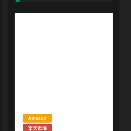
【予約商品
2026年4月24日
発売予定】 マ
ジック ザ・ギ
ャザリング ス
トリクスヘイ
ヴンの秘密 統
率者デッキ プ
リズマリの技
巧 英語版 MTG
Amazon
楽天市場