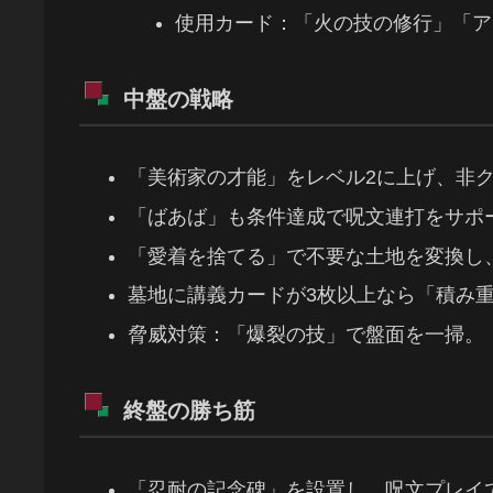
使用カード：「火の技の修行」「ア
中盤の戦略
「美術家の才能」をレベル2に上げ、非
「ばあば」も条件達成で呪文連打をサポ
「愛着を捨てる」で不要な土地を変換し
墓地に講義カードが3枚以上なら「積み
脅威対策：「爆裂の技」で盤面を一掃。
終盤の勝ち筋
「忍耐の記念碑」を設置し、呪文プレイ