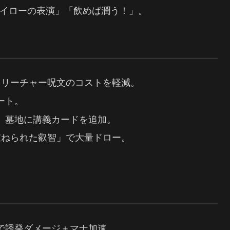
イローの表演」「飲めば潤う！」。
クリーチャー呪文のコストを軽減。
ート。
、墓地に講義カードを追加。
重ねられた叡智」で大量ドロー。
で誘発ダメージ＋マナ加速。