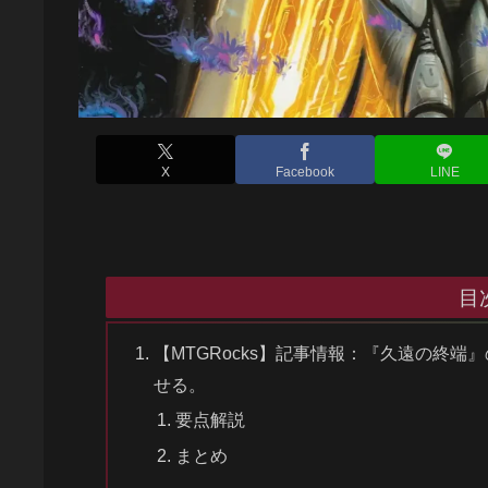
X
Facebook
LINE
目
【MTGRocks】記事情報：『久遠の終
せる。
要点解説
まとめ