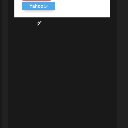
Yahooシ
ョッピン
グ