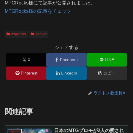
MTGRocks様にて記事が公開されました。
MTGRocks様の記事をチェック
mtgrocks
spoiler
シェアする
X
Facebook
LINE
Pinterest
LinkedIn
コピー
ラクドス教団員A
関連記事
日本のMTGプロモが2人の愛され
mtgrocks