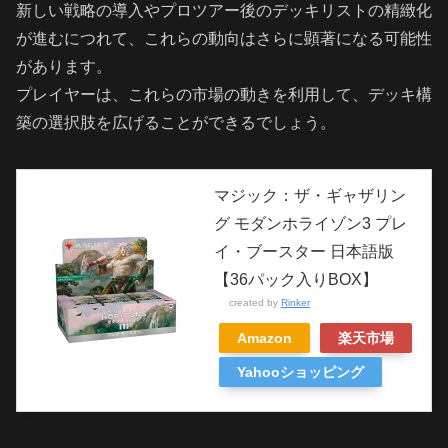
新しい戦略の導入やプロツアー後のデッキリストの精緻化
が進むにつれて、これらの動向はさらに顕著になる可能性
があります。
プレイヤーは、これらの市場の動きを利用して、デッキ構
築の選択肢を広げることができるでしょう。
マジック：ザ・ギャザリン
グ モダンホライゾン3 プレ
イ・ブースター 日本語版
【36パック入りBOX】
created by
Rinker
Amazon
楽天市場
Yahooショッピング