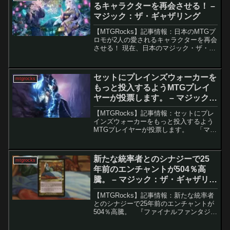
るキャラクターを再会させる！ –
マジック：ザ・ギャザリング
【MTGRocks】記事情報：日本のMTGプ
ロモが2人の愛されるキャラクターを再会
させる！ 現在、日本のマジック・ザ・ギ
ャザリング（MTG）プレイヤーには素晴
らしい機会が訪れています。新しいプロ
モーションイベント「放浪皇の夏祭りキ
セットにプレインズウォーカーを
mtgrocks
ャンペーン...
もっと投入するようMTGプレイ
ヤーが投票します。 – マジック：
ザ・ギャザリング
【MTGRocks】記事情報：セットにプレ
インズウォーカーをもっと投入するよう
MTGプレイヤーが投票します。 「マジ
ック：ザ・ギャザリング（MTG）」にお
いて、プレイヤーが将来のカードセット
に影響を与える機会は滅多にありませ
新たな統率者とのシナジーで25
mtgrocks
ん。しかし...
年前のエンチャントが504％高
騰。 – マジック：ザ・ギャザリン
グ
【MTGRocks】記事情報：新たな統率者
とのシナジーで25年前のエンチャントが
504％高騰。 『ファイナルファンタジ
ー』コラボが盛り上がりを見せる中、統
率者戦で活躍する旧カードが再評価され