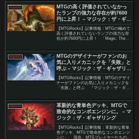
ています。特に「魔女、ヤ・シュトラ・
MTGの高く評価されていなかっ
mtgrocks
ルル」と相...
たランプの強力な存在が約7600
円に上昇！ – マジック：ザ・ギャ
ザリング
【MTGRocks】記事情報：MTGの極めて
高く評価されていないランプの強力な存
在が約7600円に上昇！ 「Magic: The
Gathering」の新しいセット『サンダー・
ジャンクションの無法者』から意外なカ
ードが注目を集めています...
MTGのデザイナーがファンのお
mtgrocks
気に入りメカニックを「失敗」と
呼ぶ – マジック：ザ・ギャザリン
グ
【MTGRocks】記事情報：MTGのデザイ
ナーがファンのお気に入りメカニックを
「失敗」と呼ぶ 『マジック：ザ・ギャ
ザリング（MTG）』では、多くのプレイ
ヤーに愛されるメカニズムがある一方
で、デザイナーからは敬遠されるものも
革新的な青単色デッキ、MTGで
mtgrocks
ある。その...
致命的なコンボエンジンに。 – マ
ジック：ザ・ギャザリング
【MTGRocks】記事情報：革新的な青単
色デッキ、MTGで致命的なコンボエンジ
ンに。 現在、MTGプレイヤーたちの関