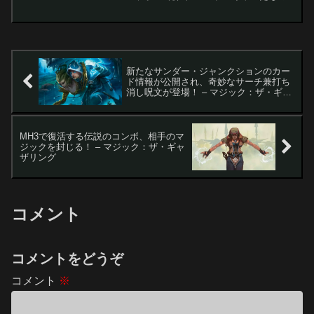
心は『ファイナルファンタジー』とのク
ロスオーバーに注がれていますが、競技
シーンでは革新的なデッキが続々と登場
していま...
新たなサンダー・ジャンクションのカー
ド情報が公開され、奇妙なサーチ兼打ち
消し呪文が登場！ – マジック：ザ・ギャ
ザリング
MH3で復活する伝説のコンボ、相手のマ
ジックを封じる！ – マジック：ザ・ギャ
ザリング
コメント
コメントをどうぞ
コメント
※