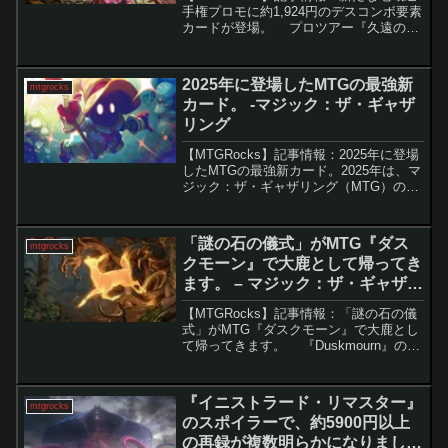
手権プロモに約1,924円のデスコンボ要素
カードが登場。 プロツアー『久遠の終
端』が終了し、次なる競技シーズンに向
けて準備が進む中、Wizards of the Coast
は2025年11月か...
2025年に登場したMTGの最強新
mtgrocks
カード。 -マジック：ザ・ギャザ
リング
【MTGRocks】記事情報：2025年に登場
したMTGの最強新カード。2025年は、マ
ジック：ザ・ギャザリング（MTG）の歴
史に残るほど強力な新カードが数多く登
場し、ほぼすべてのフォーマットに影響
を与えました。中には即座に禁止カード
「謎の石の儀式」がMTG『ダス
mtgrocks
となっ...
クモーン』で大鹿として帰ってき
ます。 – マジック：ザ・ギャザリ
ング
【MTGRocks】記事情報：「謎の石の儀
式」がMTG『ダスクモーン』で大鹿とし
て帰ってきます。 『Duskmourn』のプ
レビューが進む中、強力なカードが次々
と公開されています。その中でも特に注
目を集めているのが「永劫の活力」で
『イニストラード・リマスター』
mtgrocks
す。...
のスポイラーで、約5900円以上
の再録が複数明らかになりまし