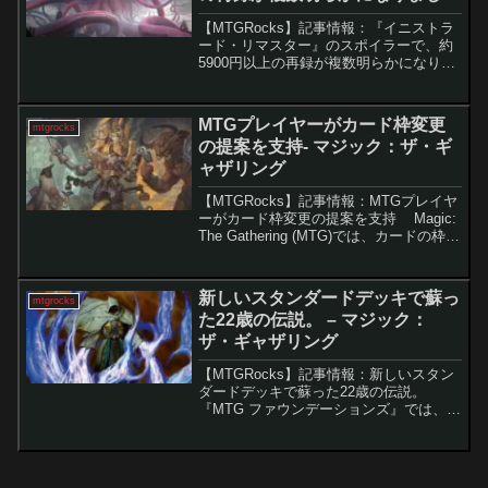
た。 – マジック：ザ・ギャザリン
【MTGRocks】記事情報：『イニストラ
グ
ード・リマスター』のスポイラーで、約
5900円以上の再録が複数明らかになりま
した。 『イニストラード・リマスタ
ー』は、過去のイニストラード次元を再
現しながら、高額カードの再録と豪華な
MTGプレイヤーがカード枠変更
mtgrocks
特別仕様...
の提案を支持- マジック：ザ・ギ
ャザリング
【MTGRocks】記事情報：MTGプレイヤ
ーがカード枠変更の提案を支持 Magic:
The Gathering (MTG)では、カードの枠の
種類が多様で、プレイヤー間で受け入れ
られ方が異なっています。要点解説カー
ドの枠についてMT...
新しいスタンダードデッキで蘇っ
mtgrocks
た22歳の伝説。 – マジック：
ザ・ギャザリング
【MTGRocks】記事情報：新しいスタン
ダードデッキで蘇った22歳の伝説。
『MTG ファウンデーションズ』では、懐
かしいカードと新時代のメカニズムが融
合しています。その中でも、17年ぶりに
スタンダード環境に復帰した「全能なる
者アルカニス...