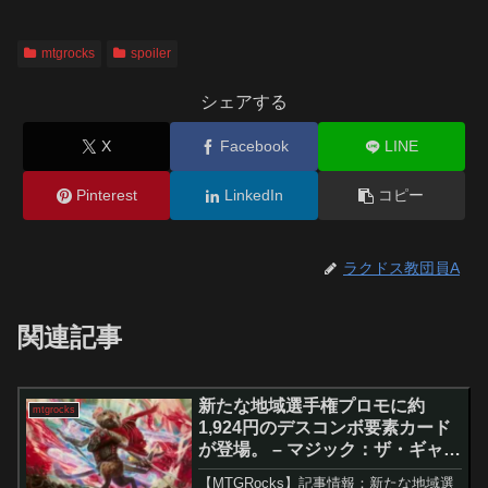
mtgrocks
spoiler
シェアする
X
Facebook
LINE
Pinterest
LinkedIn
コピー
ラクドス教団員A
関連記事
新たな地域選手権プロモに約
mtgrocks
1,924円のデスコンボ要素カード
が登場。 – マジック：ザ・ギャザ
リング
【MTGRocks】記事情報：新たな地域選