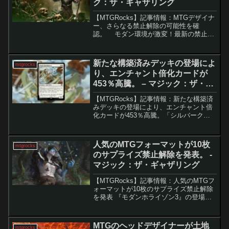
ク：ザ・ギャザリング
【MTGRocks】記事情報：MTGデザイナ
ー、さらなる禁止解除の可能性を確
認。 モダン環境が激変！最新の禁止・
解禁で多くの注目を集めた2024年です
が、さらなる解禁が議論されています。
「オパールのモックス」の解禁を皮切り
新たな構築済みデッキの登場によ
mtgrocks
に、プレイヤ...
り、エンチャント倍化カードが
453％高騰。 – マジック：ザ・ギ
ャザリング
【MTGRocks】記事情報：新たな構築済
みデッキの登場により、エンチャント倍
化カードが453％高騰。「シルバークイ
ルの威勢」の影響によるエンチャント関
連カードの価格高騰『ストリクスヘイヴ
ンの秘密』のリリースに伴い、新たに登
人気のMTGフォーマットが10枚
mtgrocks
場した統率者デッ...
のサプライズ禁止解除を発表。 -
マジック：ザ・ギャザリング
【MTGRocks】記事情報：人気のMTGフ
ォーマットが10枚のサプライズ禁止解除
を発表 『モダンホライゾン3』の登場以
降、MTG Arenaのカードパワーは大幅に
向上。その影響で、100枚シングルトン
フォーマット「グラディエーター」の禁
MTGのヘッドデザイナーが土地
mtgrocks