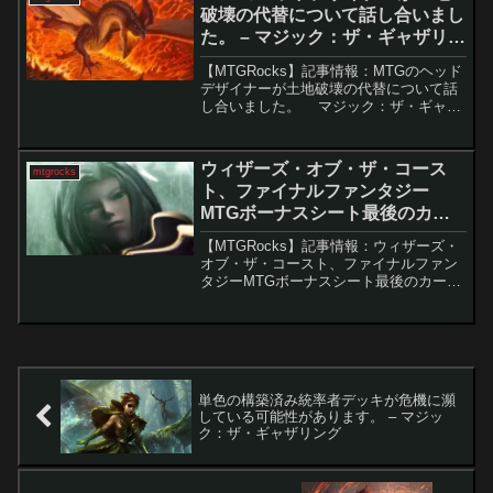
止...
破壊の代替について話し合いまし
た。 – マジック：ザ・ギャザリン
グ
【MTGRocks】記事情報：MTGのヘッド
デザイナーが土地破壊の代替について話
し合いました。 マジック：ザ・ギャザ
リング（MTG）における土地破壊は、ア
ルファ版から続く伝統的な戦略です。し
かし最近では、ウィザーズ・オブ・ザ・
ウィザーズ・オブ・ザ・コース
mtgrocks
コースト...
ト、ファイナルファンタジー
MTGボーナスシート最後のカー
ドを公開。 – マジック：ザ・ギャ
【MTGRocks】記事情報：ウィザーズ・
ザリング
オブ・ザ・コースト、ファイナルファン
タジーMTGボーナスシート最後のカード
を公開。 『マジック：ザ・ギャザリン
グ（MTG）』と『ファイナルファンタジ
ー』のコラボセットでは、メインセット
のカードがフ...
単色の構築済み統率者デッキが危機に瀕
している可能性があります。 – マジッ
ク：ザ・ギャザリング