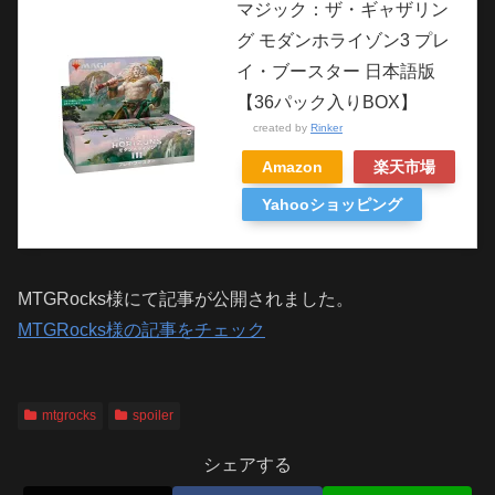
マジック：ザ・ギャザリン
グ モダンホライゾン3 プレ
イ・ブースター 日本語版
【36パック入りBOX】
created by
Rinker
Amazon
楽天市場
Yahooショッピング
MTGRocks様にて記事が公開されました。
MTGRocks様の記事をチェック
mtgrocks
spoiler
シェアする