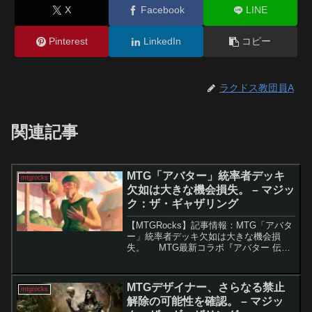
X
Facebook
LINE
Pinterest
LinkedIn
コピー
ラクドス教団員A
関連記事
MTG「アバター」統率者デッキ
mtgrocks
欠如は大きな機会損失。 – マジッ
ク：ザ・ギャザリング
【MTGRocks】記事情報：MTG「アバタ
ー」統率者デッキ欠如は大きな機会損
失。 MTG最新コラボ『アバター 伝説
の少年アン』では新カードやメカニズム
が発表されましたが、多くのファンが期
待していた統率者デッキの収録がないこ
MTGデザイナー、さらなる禁止
mtgrocks
とが判明...
解除の可能性を確認。 – マジッ