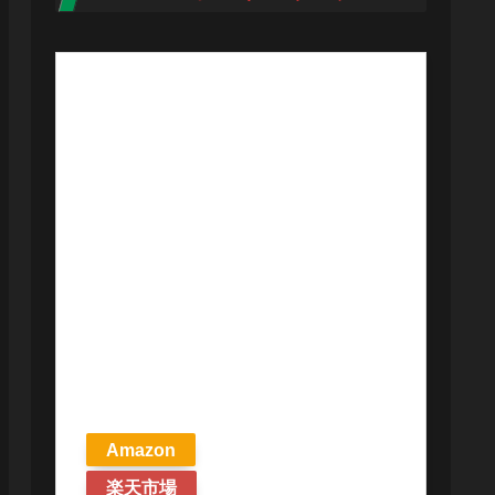
【予約商品
2026年4月24日
発売予定】 マ
ジック ザ・ギ
ャザリング ス
トリクスヘイ
ヴンの秘密 統
率者デッキ プ
リズマリの技
巧 英語版 MTG
Amazon
楽天市場