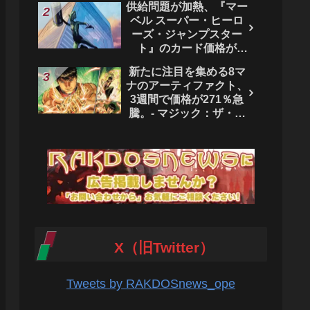
供給問題が加熱、『マー
ベル スーパー・ヒーロ
ーズ・ジャンプスター
ト』のカード価格が
4444％急騰。 - マジッ
新たに注目を集める8マ
ク：ザ・ギャザリング
ナのアーティファクト、
3週間で価格が271％急
騰。- マジック：ザ・ギ
ャザリング
X（旧Twitter）
Tweets by RAKDOSnews_ope