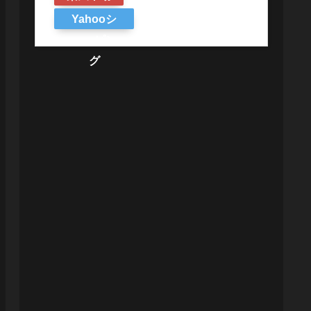
Yahooシ
ョッピン
グ