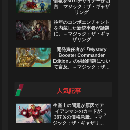
情報をMTGデザイナーが明
言 – マジック：ザ・ギャザ
リング
往年のコンボエンチャント
を内蔵した新統率者が話題
に。 – マジック：ザ・ギャ
ザリング
開発責任者が『Mystery
Booster Commander
Edition』の供給問題につい
て言及。 – マジック：ザ・
ギャザリング
人気記事
生産上の問題が原因でア
イアンマンのカードが
367％の価格急騰。 - マ
ジック：ザ・ギャザリン
グ