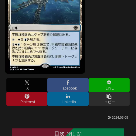
X
Facebook
LINE
Pinterest
LinkedIn
コピー
2024.03.08
目次