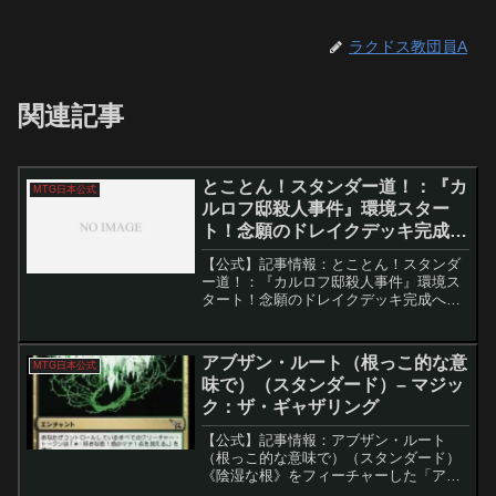
ラクドス教団員A
関連記事
とことん！スタンダー道！：『カ
MTG日本公式
ルロフ邸殺人事件』環境スター
ト！念願のドレイクデッキ完成へ
（スタンダード） – マジック：
【公式】記事情報：とことん！スタンダ
ザ・ギャザリング
ー道！：『カルロフ邸殺人事件』環境ス
タート！念願のドレイクデッキ完成へ
（スタンダード） – マジック：ザ・ギャ
ザリング 『カルロフ邸殺人事件』の紙の
カードが2024年2月9日に発売され、この
アブザン・ルート（根っこ的な意
MTG日本公式
セットをオンラ...
味で）（スタンダード）– マジッ
ク：ザ・ギャザリング
【公式】記事情報：アブザン・ルート
（根っこ的な意味で）（スタンダード）
《陰湿な根》をフィーチャーした「アブ
ザン・ルート」デッキは、自身の墓地か