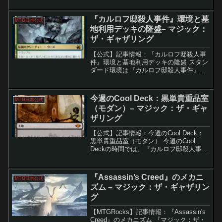
らクリーチャーカードが離れるたびに植
物トークンを生成し、その全てに＋1/＋1
『カルロフ邸殺人事件』環境と墓
MTG日本公式
カウンターを乗せる能...
地利用デッキの隆盛– マジック：
ザ・ギャザリング
【公式】記事情報：『カルロフ邸殺人事
件』環境と墓地利用デッキの隆盛 スタン
ダード環境は『カルロフ邸殺人事件』の
リリース後、カードプールの拡大と共に
多様なデッキが台頭し、プレイヤーに新
たな楽しみを提供しています。今回は、
今週のCool Deck：黒単貴重品室
MTG日本公式
ジャパンスタンダードカ...
（モダン）– マジック：ザ・ギャ
ザリング
【公式】記事情報：今週のCool Deck：
黒単貴重品室（モダン） 今週のCool
Deckの時間では、『カルロフ邸殺人事
件』の新カードを取り入れた独創的なデ
ッキビルディングの一例を紹介します。
墓地利用を核としたアプローチや新カー
『Assassin’s Creed』のメカニ
MTG日本公式
ドの活用に...
ズム – マジック：ザ・ギャザリン
グ
【MTGRocks】記事情報：『Assassin's
Creed』のメカニズム 『マジック：ザ・