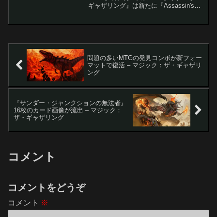
ギャザリング』は新たに『Assassin's
Creed』とのコラボセットを発表しまし
た。このセットでは、暗殺者のブラザー
フッドとテンプル騎士団...
問題の多いMTGの発見コンボが新フォー
マットで復活 – マジック：ザ・ギャザリ
ング
『サンダー・ジャンクションの無法者』
16枚のカード画像が流出 – マジック：
ザ・ギャザリング
コメント
コメントをどうぞ
コメント
※