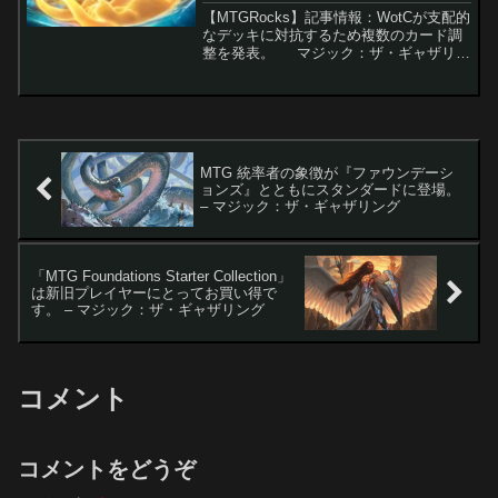
【MTGRocks】記事情報：WotCが支配的
なデッキに対抗するため複数のカード調
整を発表。 マジック：ザ・ギャザリン
グ（MTG）の世界では、現在『ファイナ
ルファンタジー』とのコラボセットの公
開が進行中ですが、デジタルプラットフ
ォー...
MTG 統率者の象徴が『ファウンデーシ
ョンズ』とともにスタンダードに登場。
– マジック：ザ・ギャザリング
「MTG Foundations Starter Collection」
は新旧プレイヤーにとってお買い得で
す。 – マジック：ザ・ギャザリング
コメント
コメントをどうぞ