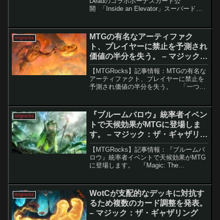
Deadのコラボボーナスカード公
開 「Inside an Elevator」スーパードロ
ップの大半は、特に価値の面で期待外れ
でした。しかし、「Monty Python and
the Ho...
MTGの有名なアーティファク
mtgrocks
ト、プレイヤーに禁止を予測され
価値の半分を失う。 – マジック：
ザ・ギャザリング
【MTGRocks】記事情報：MTGの有名な
アーティファクト、プレイヤーに禁止を
予測され価値の半分を失う。 「一つの
指輪」は、MTGの中でも極めて強力で影
響力のあるカードとして知られていま
す。しかし、その性能の高さと価格の高
『ブルームバロウ』統率者イベン
mtgrocks
さから、多...
トで天候効果がMTGに登場しま
す。 – マジック：ザ・ギャザリン
グ
【MTGRocks】記事情報：『ブルームバ
ロウ』統率者イベントで天候効果がMTG
に登場します。 『Magic: The
Gathering』（MTG）は30年以上にわた
り、多くのメカニズムを導入してきまし
たが、これまで専用の天候システム...
WotCが支配的なデッキに対抗す
mtgrocks
るため複数のカード調整を発表。
– マジック：ザ・ギャザリング