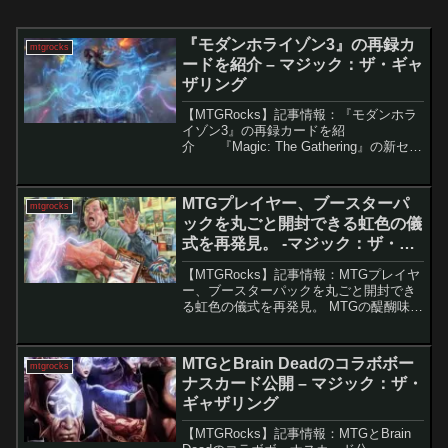
『モダンホライゾン3』の再録カ
mtgrocks
ードを紹介 – マジック：ザ・ギャ
ザリング
【MTGRocks】記事情報：『モダンホラ
イゾン3』の再録カードを紹
介 『Magic: The Gathering』の新セッ
ト『モダンホライゾン3』が完全に公開さ
れ、445枚のカードがすべて明らかにな
りました。多くのカードが新規で...
MTGプレイヤー、ブースターパ
mtgrocks
ックを丸ごと開封できる虹色の儀
式を再発見。 -マジック：ザ・ギ
ャザリング
【MTGRocks】記事情報：MTGプレイヤ
ー、ブースターパックを丸ごと開封でき
る虹色の儀式を再発見。 MTGの醍醐味の
ひとつは「パックを開封する瞬間のワク
ワク感」。しかし、構築フォーマットの
プレイヤーにとってはシングル購入が主
MTGとBrain Deadのコラボボー
mtgrocks
流で、この体...
ナスカード公開 – マジック：ザ・
ギャザリング
【MTGRocks】記事情報：MTGとBrain