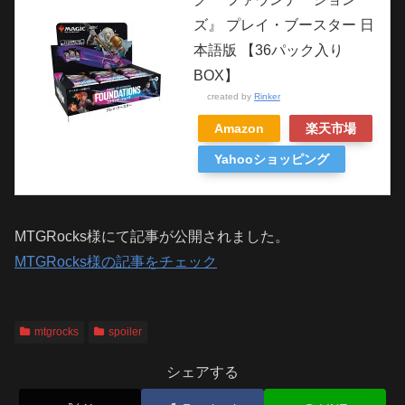
ズ』 プレイ・ブースター 日
本語版 【36パック入り
BOX】
created by
Rinker
Amazon
楽天市場
Yahooショッピング
MTGRocks様にて記事が公開されました。
MTGRocks様の記事をチェック
mtgrocks
spoiler
シェアする