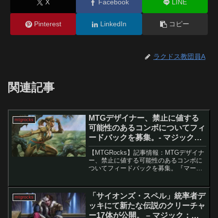
X
Facebook
LINE
Pinterest
LinkedIn
コピー
ラクドス教団員A
関連記事
MTGデザイナー、禁止に値する
mtgrocks
可能性のあるコンボについてフィ
ードバックを募集。- マジック：
ザ・ギャザリング
【MTGRocks】記事情報：MTGデザイナ
ー、禁止に値する可能性のあるコンボに
ついてフィードバックを募集。『マーベ
ル スーパー・ヒーローズ』の新カードに
よるコンボ発生とパウパーでの禁止検討
『マーベル スーパー・ヒーローズ』の発
「サイオンズ・スペル」統率者デ
mtgrocks
売直後から、...
ッキにて新たな伝説のクリーチャ
ー17体が公開。 – マジック：