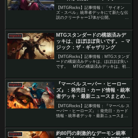
ザ・ギャザリング
【MTGRocks】記事情報：「サイオン
ズ・スペル」統率者デッキにて新たな伝
説のクリーチャー17体が公開。 ウ
ィザーズ・オブ・ザ・コーストは先日、
ファイナルファンタジー統率者デッキ4種
のフルリストを突如公開しました。通常
MTGスタンダードの構築済みデ
mtgrocks
で...
ッキは、ほぼほぼ良いです。 – マ
ジック：ザ・ギャザリング
【MTGRocks】記事情報：MTGスタンダ
ードの構築済みデッキは、ほぼほぼ良い
です。 MTGの構築済みデッキは、初心
者にも競技志向のプレイヤーにも人気が
高い商品です。特に『Magic World
Championship』に基づく「...
『マーベル スーパー・ヒーロー
mtgrocks
ズ』：発売日・カード情報・統率
者デッキ・最新ニュースまとめ。
– マジック：ザ・ギャザリング
【MTGRocks】記事情報：『マーベル ス
ーパー・ヒーローズ』：発売日・カード
情報・統率者デッキ・最新ニュースまと
め。 『マーベル スーパー・ヒーロー
ズ』総まとめ2026年は『マジック：ザ・
ギャザリング』にとって大型年となり、
約80円の刺激的なデーモン統率
mtgrocks
「Unive...