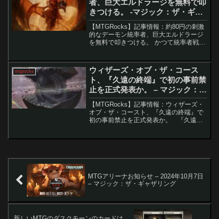
者、巨大エルドラージを無料で叩
きつける。 -マジック：ザ・ギャ
ザリング
【MTGRocks】記事情報：約80円の刺激
的なデーモン統率者、巨大エルドラージ
を無料で叩きつける。 かつて統率者戦で
圧倒的存在感を放っていた大型クリーチ
ャーは、近年の高速化した環境の中で以
前ほど使われなくなった。しかし、ラク
ウィザーズ・オブ・ザ・コース
mtgrocks
ドスデッキでは...
ト、『久遠の終端』で初の事前禁
止を正式発表か。 – マジック：
ザ・ギャザリング
【MTGRocks】記事情報：ウィザーズ・
オブ・ザ・コースト、『久遠の終端』で
初の事前禁止を正式発表か。 『​久遠の
終端』の「星景」ボーナスシートの全貌
が明らかになり、多くのプレイヤーから
注目を集めています。特にMTG Arenaに
新た...
MTGアリーナお知らせ – 2024年10月7日
– マジック：ザ・ギャザリング
新しいMTGのダスクモーンのカードは、