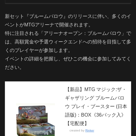
新セット『ブルームバロウ』のリリースに伴い、多くのイ
ベントがMTGアリーナで開催されます。
特に注目される「アリーナオープン：ブルームバロウ」で
は、高額賞金や予選ウィークエンドへの招待を目指して多
くのプレイヤーが参加します。
イベントの詳細を把握し、ぜひこの機会に参加してみてく
ださい。
【新品】MTG マジック:ザ・
ギャザリング ブルームバロ
ウ プレイ・ブースター (日本
語版)：BOX《36パック入》
【宅配便】
created by
Rinker