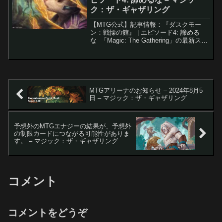
ク：ザ・ギャザリング
【MTG公式】記事情報：『ダスクモー
ン：戦慄の館』 | エピソード4: 諦める
な 「Magic: The Gathering」の最新スト
ーリーでは、プレイヤーが放浪者と彼女
の仲間たちが迷宮のような不気味な「戦
慄の館」を探索し、捕らわれた友...
MTGアリーナのお知らせ – 2024年8月5
日 – マジック：ザ・ギャザリング
予想外のMTGエナジーの結果が、予想外
の制限カードにつながる可能性がありま
す。 – マジック：ザ・ギャザリング
コメント
コメントをどうぞ