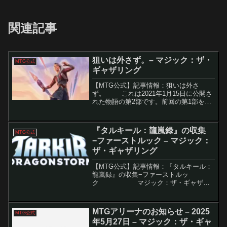
関連記事
狙いは外さず。– マジック：ザ・
MTG公式
ギャザリング
【MTG公式】記事情報：狙いは外さ
ず。 これは2021年1月15日に公開さ
れた物語の第2部です。前回の第1部を読
んでからお楽しみください。異世界から
訪れたプレインズウォーカー、ニコ・ア
リスがたどり着いたのは、戦乙女たちの
『タルキール：龍嵐録』の収集
MTG公式
楽園「...
−ファーストルック – マジック：
ザ・ギャザリング
【MTG公式】記事情報：『タルキール：
龍嵐録』の収集−ファーストルッ
ク マジック：ザ・ギャザリ
ング（MTG）の新セット『タルキール：
龍嵐録』では、多元宇宙に広がる強大な
龍嵐がタルキール次元を脅かします。
MTGアリーナのお知らせ – 2025
MTG公式
プ...
年5月27日 – マジック：ザ・ギャ