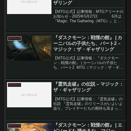
ザリング
【MTG公式】記事情報：MTGアリーナの
お知らせ - 2025年5月27日 6月は
『Magic: The Gathering（MTG）』と
『ファイナルファンタジー』の夢のコラ
ボがいよいよ始動。それに伴い、MTG
Are...
『ダスクモーン：戦慄の館』 | カ
MTG公式
ーニバルの子供たち、パート2 –
マジック：ザ・ギャザリング
【MTG公式】記事情報：『ダスクモー
ン：戦慄の館』 | カーニバルの子供た
ち、パート2 MTG（マジック：ザ・ギャ
ザリング）の物語「ダスクモーン」の中
で、主人公のドーンは、彼女が唯一知る
家であるカーニバルが炎に包まれる中、
『霊気走破』の伝説 – マジック：
MTG公式
必死に逃げ出しま...
ザ・ギャザリング
【MTG公式】記事情報：『霊気走破』の
伝説 『霊気走破』のリリースがいよいよ
迫り、プレイヤーたちの期待も高まって
いる。本セットの中心には、マルチバー
ス全体を舞台とする壮大なレース「ギラ
プール・グランプリ」があり、10のチー
『ダスクモーン：戦慄の館』 | エ
MTG公式
ムが神秘的な「霊気...
ピソード4: 諦めるな – マジッ