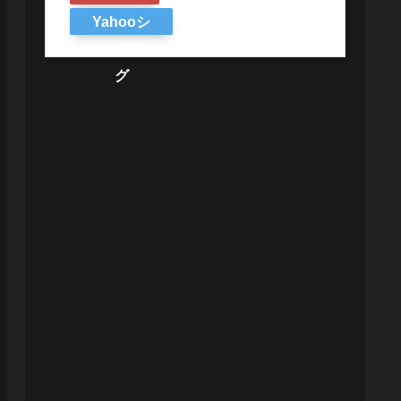
Yahooシ
ョッピン
グ