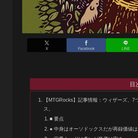
X
Facebook
LINE
目
【MTGRocks】記事情報：ウィザーズ、7つ
ス。
■ 要点
● 中身はオーソドックスだが再録価値