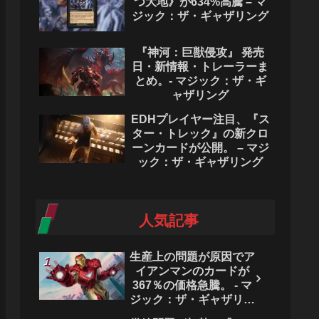
つ大地》が634%高騰 – マ
ジック：ザ・ギャザリング
『神河：巨獣侵攻』 発売
日・新情報・トレーラーま
とめ。- マジック：ザ・ギ
ャザリング
EDHプレイヤー注目、『ス
ター・トレック』の新クロ
ーンカードが公開。 – マジ
ック：ザ・ギャザリング
人気記事
生産上の問題が原因でア
イアンマンのカードが
367％の価格急騰。 - マ
ジック：ザ・ギャザリン
グ