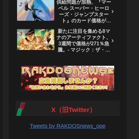
供給問題が加熱、『マー
ベル スーパー・ヒーロ
ーズ・ジャンプスター
ト』のカード価格が
4444％急騰。 - マジッ
新たに注目を集める8マ
ク：ザ・ギャザリング
ナのアーティファクト、
3週間で価格が271％急
騰。- マジック：ザ・ギ
ャザリング
X（旧Twitter）
Tweets by RAKDOSnews_ope