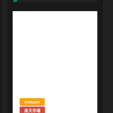
【予約商品
2026年4月24日
発売予定】 マ
ジック ザ・ギ
ャザリング ス
トリクスヘイ
ヴンの秘密 統
率者デッキ プ
リズマリの技
巧 英語版 MTG
Amazon
楽天市場