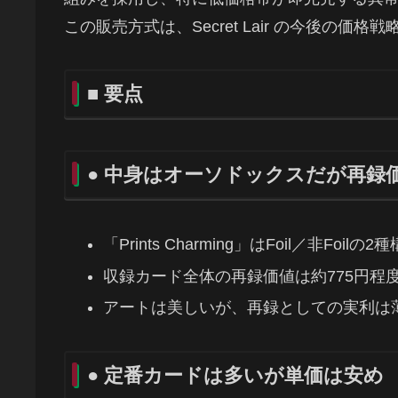
この販売方式は、Secret Lair の今後の
■ 要点
● 中身はオーソドックスだが再録
「Prints Charming」はFoil／非F
収録カード全体の再録価値は約775円程
アートは美しいが、再録としての実利は
● 定番カードは多いが単価は安め