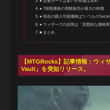
● 定番カードは多いが単価は安め
● 7段階価格の実験販売が最大の特徴
● 現在の購入可能価格は“いつものSecret 
● ウィザーズの説明は「意図的な価格
■ まとめ
【MTGRocks】記事情報：ウィ
Vault」を突如リリース。