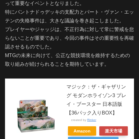
って重要なイベントとなりました。
特にバントナドゥデッキの支配力とバート・ヴァン・エッ
テンの失格事件は、大きな議論を巻き起こしました。
プレイヤーやジャッジは、不正行為に対して常に警戒を怠
らないことが重要であり、今回の事件はその重要性を再確
認させるものでした。
MTGの未来に向けて、公正な競技環境を維持するための
取り組みが続けられることを期待しています。
マジック：ザ・ギャザリン
グ モダンホライゾン3 プレ
イ・ブースター 日本語版
【36パック入りBOX】
created by
Rinker
Amazon
楽天市場