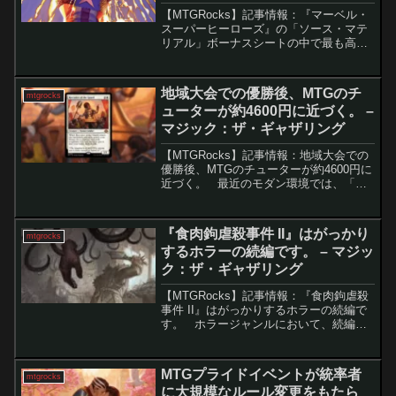
ードたち。- マジック：ザ・ギャ
【MTGRocks】記事情報：『マーベル・
ザリング
スーパーヒーローズ』の「ソース・マテ
リアル」ボーナスシートの中で最も高額
なカードたち。 『マーベル スーパー・
ヒーローズ』ボーナスシートの再録カー
ドと市場価値『Universes Beyond』の
地域大会での優勝後、MTGのチ
mtgrocks
最...
ューターが約4600円に近づく。 –
マジック：ザ・ギャザリング
【MTGRocks】記事情報：地域大会での
優勝後、MTGのチューターが約4600円に
近づく。 最近のモダン環境では、「ボ
ロス・エネルギー」が依然として高い使
用率を誇る中、新たなデッキ「オルゾ
フ・ミッドレンジ」が注目を集めていま
『食肉鉤虐殺事件 II』はがっかり
mtgrocks
す。このデ...
するホラーの続編です。 – マジッ
ク：ザ・ギャザリング
【MTGRocks】記事情報：『食肉鉤虐殺
事件 II』はがっかりするホラーの続編で
す。 ホラージャンルにおいて、続編は
時に失敗作として批判されることが多い
ですが、マジック:ザ・ギャザリング
（MTG）の「食肉鉤虐殺事件」の続編カ
MTGプライドイベントが統率者
mtgrocks
ード「食肉...
に大規模なルール変更をもたら