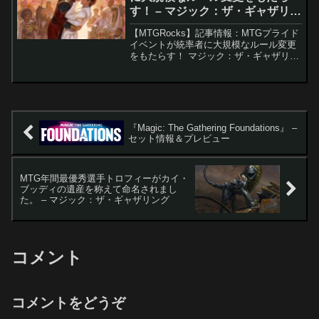
す！ – マジック：ザ・ギャザリン
グ
【MTGRocks】記事情報：MTGプライド
イベントが統率者に大規模なルール変更
をもたらす！ マジック：ザ・ギャザリン
グ（MTG）は、プライド月間を祝うため
に「Magic Presents: Pride」という新し
い統率者イベントを企画して...
『Magic: The Gathering Foundations』 –
セット情報＆プレビュー
MTG年間最優秀選手トロフィーがカイ・
ブッディの遺産を称えて命名されまし
た。 – マジック：ザ・ギャザリング
コメント
コメントをどうぞ