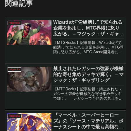
関連記事
Wizardsが“労組潰し”で知られる
mtgrocks
企業を起用し、MTG界隈に怒り
広がる。 – マジック：ザ・ギャザ
リング
【MTGRocks】記事情報：Wizardsが“労
組潰し”で知られる企業を起用し、MTG界
隈に怒り広がる。MTG Arena開発者によ
る労働組合結成とHasbroの対応「MTG
Arena」の開発者らが「United Wizards of
...
禁止されたレガシーの強豪が機械
mtgrocks
的な寄せ集めデッキで輝く。 – マ
ジック：ザ・ギャザリング
【MTGRocks】記事情報：禁止されたレ
ガシーの強豪が機械的な寄せ集めデッキ
で輝く。 レガシーで予想外の禁止を受
けた「カザド＝ドゥームのトロール」。
その後、パウパーで活躍の場を取り戻
し、奇抜ながらも高い完成度を誇る「ゴ
『マーベル・スーパーヒーロー
mtgrocks
ルガリ・再活性...
ズ』の「ソース・マテリアル」ボ
ーナスシートの中で最も高額なカ