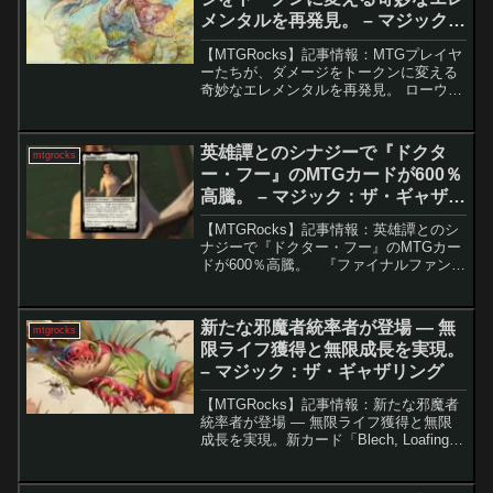
メンタルを再発見。 – マジック：
ザ・ギャザリング
【MTGRocks】記事情報：MTGプレイヤ
ーたちが、ダメージをトークンに変える
奇妙なエレメンタルを再発見。 ローウィ
ン・ブロック出身の個性派カード「敵
愾」は、直接ダメージをクリーチャーに
置き換える極めて珍しい能力を持ちま
英雄譚とのシナジーで『ドクタ
mtgrocks
す。近年は忘れられ...
ー・フー』のMTGカードが600％
高騰。 – マジック：ザ・ギャザリ
ング
【MTGRocks】記事情報：英雄譚とのシ
ナジーで『ドクター・フー』のMTGカー
ドが600％高騰。 『ファイナルファンタ
ジー』コラボセットが明かされる中、初
動ではMTG市場への影響は控えめでし
た。しかし、拡張されたスポイラー期間
新たな邪魔者統率者が登場 ― 無
mtgrocks
の中で、...
限ライフ獲得と無限成長を実現。
– マジック：ザ・ギャザリング
【MTGRocks】記事情報：新たな邪魔者
統率者が登場 ― 無限ライフ獲得と無限
成長を実現。新カード「Blech, Loafing
Pest」による複数テーマの統合『ストリ
クスヘイヴンの秘密』で新たに公開され
た「Blech, Loafing...