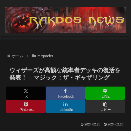
ホーム
mtgrocks
ウィザーズが高額な統率者デッキの復活を
発表！ – マジック：ザ・ギャザリング
X
Facebook
LINE
Pinterest
LinkedIn
コピー
2024.02.25
2024.02.26