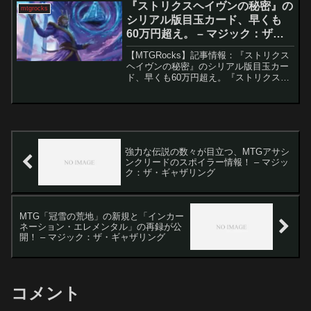
『ストリクスヘイヴンの秘密』の
mtgrocks
シリアル版目玉カード、早くも
60万円超え。 – マジック：ザ・
ギャザリング
【MTGRocks】記事情報：『ストリクス
ヘイヴンの秘密』のシリアル版目玉カー
ド、早くも60万円超え。『ストリクスヘ
イヴンの秘密』高額プロモカードの買取
価格と市場動向マジック：ザ・ギャザリ
ングの最新セット『ストリクスヘイヴン
の秘密』の発売に...
強力な伝説の数々が目立つ、MTGアサシ
ンクリードのスポイラー情報！ – マジッ
ク：ザ・ギャザリング
MTG「冠雪の荒地」の新規と「インカー
ネーション・エレメンタル」の再録が公
開！ – マジック：ザ・ギャザリング
コメント