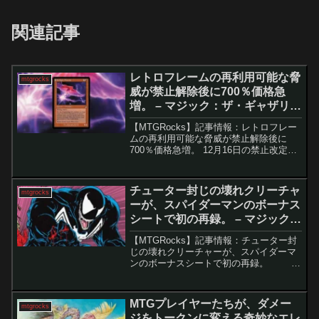
関連記事
レトロフレームの再利用可能な脅
mtgrocks
威が禁止解除後に700％価格急
増。 – マジック：ザ・ギャザリン
グ
【MTGRocks】記事情報：レトロフレー
ムの再利用可能な脅威が禁止解除後に
700％価格急増。 12月16日の禁止改定に
より、モダンフォーマットが大きく揺れ
動いています。この改定では、「信仰無
き物あさり」の解禁を含む強力なカード
チューター封じの壊れクリーチャ
mtgrocks
が復帰し、新...
ーが、スパイダーマンのボーナス
シートで初の再録。 – マジック：
ザ・ギャザリング
【MTGRocks】記事情報：チューター封
じの壊れクリーチャーが、スパイダーマ
ンのボーナスシートで初の再録。 現
在進行中の『スパイダーマン』スポイラ
ーシーズンでは、作品世界観を巧みに再
現したボーナスシートのカード群も注目
MTGプレイヤーたちが、ダメー
mtgrocks
されて...
ジをトークンに変える奇妙なエレ