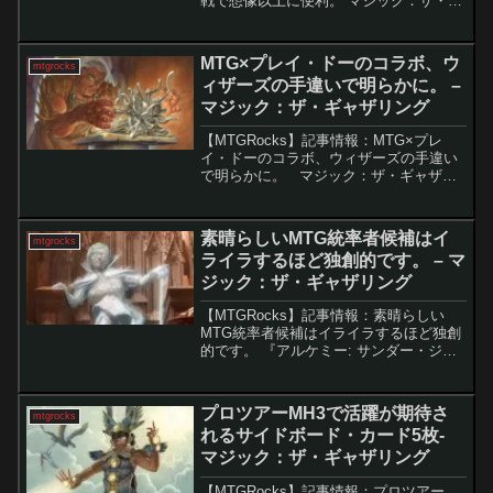
戦で想像以上に便利。 マジック：ザ・ギ
ャザリング（MTG）の統率者戦におい
て、マナ・アーティファクトはデッキ運
用の要となる存在です。特に緑以外のカ
MTG×プレイ・ドーのコラボ、ウ
mtgrocks
ラーでは、マナ加...
ィザーズの手違いで明らかに。 –
マジック：ザ・ギャザリング
【MTGRocks】記事情報：MTG×プレ
イ・ドーのコラボ、ウィザーズの手違い
で明らかに。 マジック：ザ・ギャザリ
ング（MTG）は数多くのIPとコラボを展
開してきましたが、今度はまさかの「プ
レイ・ドー」とのクロスオーバーが登場
素晴らしいMTG統率者候補はイ
mtgrocks
する可能性...
ライラするほど独創的です。 – マ
ジック：ザ・ギャザリング
【MTGRocks】記事情報：素晴らしい
MTG統率者候補はイライラするほど独創
的です。 『アルケミー: サンダー・ジャ
ンクション』がMTGアリーナに登場しま
したが、この新セットに対する期待はあ
まり高まっていないようです。それで
プロツアーMH3で活躍が期待さ
mtgrocks
も、このセット...
れるサイドボード・カード5枚-
マジック：ザ・ギャザリング
【MTGRocks】記事情報：プロツアー