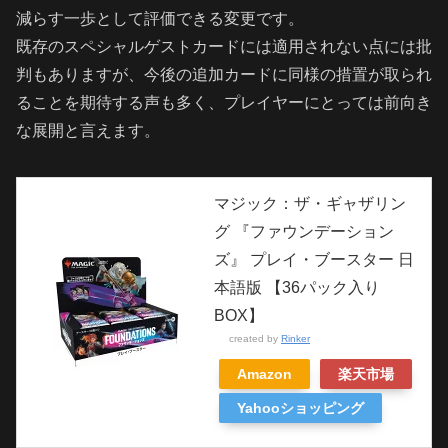
減らす一歩として評価できる変更です。
既存のスペシャルゲストカードには適用されない点には批
判もありますが、今後の追加カードに同様の措置が取られ
ることを期待する声も多く、プレイヤーにとっては前向き
な展開と言えます。
マジック：ザ・ギャザリン
グ 『ファウンデーション
ズ』 プレイ・ブースター 日
本語版 【36パック入り
BOX】
created by
Rinker
Amazon
楽天市場
Yahooショッピング