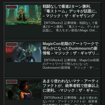
戦闘なしで最速2ターン勝利、
mtgrocks
「毒ストーム」デッキが話題に。
– マジック：ザ・ギャザリング
【MTGRocks】記事情報：戦闘なしで最
速2ターン勝利、「毒ストーム」デッキが
話題に。 導入モダン環境のMagic Online
リーグで、「敬慕される腐敗僧」を軸に
した新たなコンボデッキが5勝0敗を達成
しました。このデッキは、MTGでも屈...
MagicCon初期のアートワークで
mtgrocks
明らかになったDuskmournの新
情報 – マジック：ザ・ギャザリン
グ
【MTGRocks】記事情報：MagicCon初期
のアートワークで明らかになった
Duskmournの新情報 マジック・ザ・ギ
ャザリング（MTG）の新セット
「Duskmourn: House of Horror」は、
2023年8月に初め...
あまり使われないマナ・アーティ
mtgrocks
ファクトが、統率者戦で想像以上
に便利。 -マジック：ザ・ギャザ
リング
【MTGRocks】記事情報：あまり使われ
ないマナ・アーティファクトが、統率者