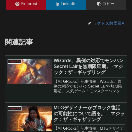
Pinterest
LinkedIn
コピー
ラクドス教団員A
関連記事
Wizards、異例の対応でモンハン
mtgrocks
Secret Lairを無期限延期。 -マジ
ック：ザ・ギャザリング
【MTGRocks】記事情報：Wizards、異
例の対応でモンハンSecret Lairを無期限
延期。 人気ゲーム「モンスターハンタ
ー」と「Magic: The
Gathering（MTG）」のコラボとして期待
されていた「Secret La...
MTGデザイナーがブロック復活
mtgrocks
の可能性について語る。 – マジッ
ク：ザ・ギャザリング
【MTGRocks】記事情報：MTGデザイナ