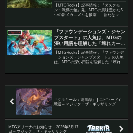
ザリング
【MTGRocks】記事情報：『ダスクモー
ン：戦慄の館』発、MTGの風味豊かな5
つの新メカニズムを披露 新たなマジ
ック・ザ・ギャザリングのセット『ダス
クモーン：戦慄の館』が登場し、その恐
怖に満ちた世界が明らかになりました。
『ファウンデーションズ・ジャン
mtgrocks
このセッ...
プスタート』の人魚は、MTGの
深い用語を理解した「壊れカー
ド」です。 – マジック：ザ・ギャ
【MTGRocks】記事情報：『ファウンデ
ザリング
ーションズ・ジャンプスタート』の人魚
は、MTGの深い用語を理解した「壊れカ
ード」です。 「Magic: The Gathering」
の新セット『ファウンデーションズ・ジ
ャンプスタート』が一挙に公...
『タルキール：龍嵐録』 | エピソード7:
帰還 – マジック：ザ・ギャザリング
MTGアリーナのお知らせ – 2025年3月17
日 – マジック：ザ・ギャザリング