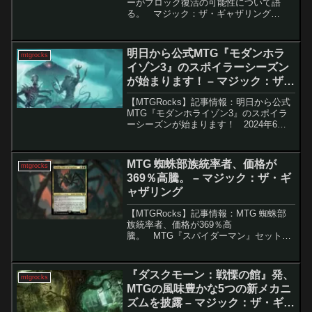
ーがブロック復活の可能性について語
る。 マジック：ザ・ギャザリング
（MTG）のファンにとって、ブロックは
過去の愛された特徴の一つとして記憶さ
れています。ブロックは素晴らしいフレ
明日から公式MTG『モダンホラ
mtgrocks
ーバー、ストーリ...
イゾン3』のスポイラーシーズン
が始まります！ – マジック：ザ・
ギャザリング
【MTGRocks】記事情報：明日から公式
MTG『モダンホライゾン3』のスポイラ
ーシーズンが始まります！ 2024年6月
14日に予定されている『モダンホライゾ
ン3』のリリースに向けて、多くのリーク
や公式の予告が公開されています。この
MTG 蜘蛛部族統率者、価格が
mtgrocks
セッ...
369％高騰。 – マジック：ザ・ギ
ャザリング
【MTGRocks】記事情報：MTG 蜘蛛部
族統率者、価格が369％高
騰。 MTG『スパイダーマン』セットの
公開シーズンが終了しましたが、流通市
場ではようやく動きが見え始めました。
特にスパイダー関連カードへの需要が急
『ダスクモーン：戦慄の館』発、
mtgrocks
増しており、その中心...
MTGの風味豊かな5つの新メカニ
ズムを披露 – マジック：ザ・ギャ