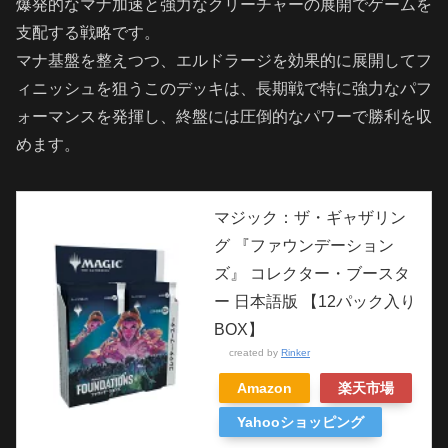
爆発的なマナ加速と強力なクリーチャーの展開でゲームを
支配する戦略です。
マナ基盤を整えつつ、エルドラージを効果的に展開してフ
ィニッシュを狙うこのデッキは、長期戦で特に強力なパフ
ォーマンスを発揮し、終盤には圧倒的なパワーで勝利を収
めます。
マジック：ザ・ギャザリン
グ 『ファウンデーション
ズ』 コレクター・ブースタ
ー 日本語版 【12パック入り
BOX】
created by
Rinker
Amazon
楽天市場
Yahooショッピング