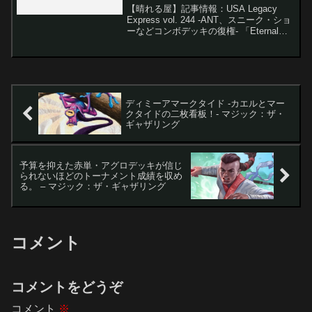
ザ・ギャザリング
【晴れる屋】記事情報：USA Legacy
Express vol. 244 -ANT、スニーク・ショ
ーなどコンボデッキの復権- 「Eternal
Weekend 2024」が11月にアメリカ・ピ
ッツバーグ、12月にチェコ・プラハで開
催され...
ディミーアマークタイド -カエルとマー
クタイドの二枚看板！- マジック：ザ・
ギャザリング
予算を抑えた赤単・アグロデッキが信じ
られないほどのトーナメント成績を収め
る。 – マジック：ザ・ギャザリング
コメント
コメントをどうぞ
コメント
※