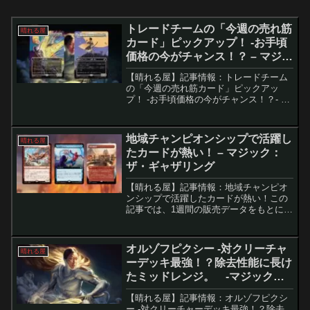
トレードチームの「今週の売れ筋
晴れる屋
カード」ピックアップ！ -お手頃
価格の今がチャンス！？ – マジッ
ク：ザ・ギャザリング
【晴れる屋】記事情報：トレードチーム
の「今週の売れ筋カード」ピックアッ
プ！ -お手頃価格の今がチャンス！？- ト
レードチームの1週間の販売データから、
特に注目されたカードをピックアップ。
今週は「価格が落ち着いた今が狙い目」
地域チャンピオンシップで活躍し
晴れる屋
とされるカードが中...
たカードが熱い！ – マジック：
ザ・ギャザリング
【晴れる屋】記事情報：地域チャンピオ
ンシップで活躍したカードが熱い！この
記事では、1週間の販売データをもとに、
注目度が急上昇したMTGカードを3枚ピ
ックアップしてご紹介します。今週は、
直近の大会で活躍したカードが特に人気
オルゾフピクシー -対クリーチャ
晴れる屋
を集めました。要点ま...
ーデッキ最強！？除去性能に長け
たミッドレンジ。 -マジック：
ザ・ギャザリング
【晴れる屋】記事情報：オルゾフピクシ
ー -対クリーチャーデッキ最強！？除去