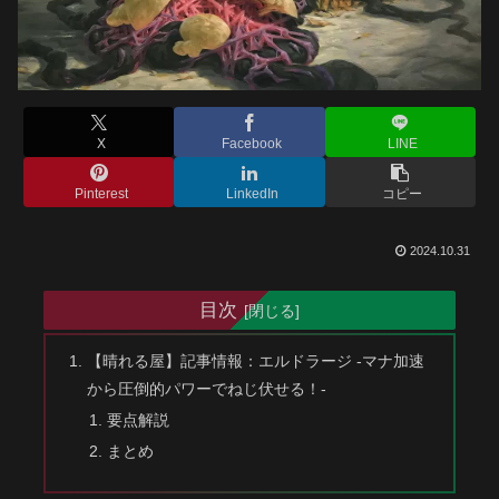
X
Facebook
LINE
Pinterest
LinkedIn
コピー
2024.10.31
目次
【晴れる屋】記事情報：エルドラージ -マナ加速
から圧倒的パワーでねじ伏せる！-
要点解説
まとめ