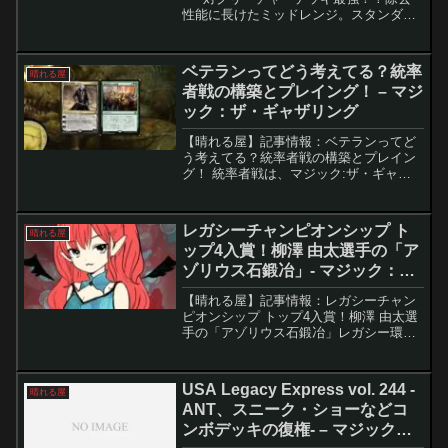
性能に長けたミッドレンジ。スタンダー
ド環境で注目されている「WB（白黒）
オルゾフピクシー」は、エンチャントの
再利用による継続的な妨害と、トークン
ベテランってどう考えてる？統率
晴れる屋
生成による盤面展開を組...
者戦の構築とプレイング！ – マジ
ック：ザ・ギャザリング
【晴れる屋】記事情報：ベテランってど
う考えてる？統率者戦の構築とプレイン
グ！ 統率者戦は、マジック:ザ・ギャザ
リングの中でも独自の魅力を持つフォー
マットです。「好きな統率者」で勝利を
目指すためには、デッキ構築やプレイス
レガシーチャンピオンシップ ト
晴れる屋
タイルの工夫が重要です...
ップ4入賞！柳澤 由太選手の「ア
ゾリウス石鍛冶」- マジック：
ザ・ギャザリング
【晴れる屋】記事情報：レガシーチャン
ピオンシップ トップ4入賞！柳澤 由太選
手の「アゾリウス石鍛冶」レガシー環境
で注目を集める「アゾリウス・石鍛
冶」。今回、柳澤由太選手が採用したリ
ストは、従来の構築に新要素を加えた柔
USA Legacy Express vol. 244 -
晴れる屋
軟性の高いデッキです。特...
ANT、スニーク・ショーなどコ
ンボデッキの復権- – マジック：