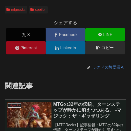
mtgrocks
spoiler
シェアする
X
Facebook
LINE
Pinterest
LinkedIn
コピー
ラクドス教団員A
関連記事
MTGの32年の伝統、ターンステ
mtgrocks
ップが静かに消えつつある。 -マ
ジック：ザ・ギャザリング
【MTGRocks】記事情報：MTGの32年の
伝統、ターンステップが静かに消えつつ