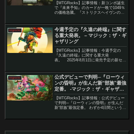
【MTGRocks】記事情報：新コンボ誕生
で『未来予知』のカードが一晩で1049％
の価格急騰。『ストリクスヘイヴンの秘
密』のリーク情報をきっかけとした「大
量の芽吹き」の価格高騰『ストリクスヘ
イヴンの秘密』の公式プレビュー開始を
今週予定の『久遠の終端』に関す
mtgrocks
目前に控え、リ...
る重大発表。 – マジック：ザ・ギ
ャザリング
【MTGRocks】記事情報：今週予定の
『久遠の終端』に関する重大発
表。 2025年8月1日に発売予定の新セッ
ト『久遠の終端』が、いよいよ本格的に
姿を現そうとしています。現在は6月13
日に発売された『Final Fantasy』セッ
公式デビューで判明─『ローウィ
mtgrocks
ト...
ンの昏明』が生んだ新“部族”最強
定番。 -マジック：ザ・ギャザリ
ング
【MTGRocks】記事情報：公式デビュー
で判明─『ローウィンの昏明』が生んだ
新“部族”最強定番。 わずか4日間という異
例の短期プレビュー期間で進行している
『ローウィンの昏明』。公式デビュー配
信では、統率者戦での活躍が期待される
強力カードや...