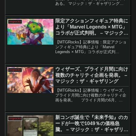
ある。 マジック：ザ・ギャザリング
（MTG）は1993年の誕生以来、数多くの
変化を遂げてきましたが、ターン構造は
長年ほぼ不変でした。しかし最近、ウィ
限定アクションフィギュア特典に
mtgrocks
ザーズ・オ...
より「Marvel Legends × MTG」
コラボが正式判明。 – マジック：
ザ・ギャザリング
【MTGRocks】記事情報：限定アクショ
ンフィギュア特典により「Marvel
Legends × MTG」コラボが正式判
明。 2024年6月に浮上したマーベルのコ
ンテンツ流出の噂が、どうやら現実のも
のとなりました。サンディエゴ・コミコ
ウィザーズ、プライド月間に向け
mtgrocks
ン...
複数のチャリティ企画を発表。 –
マジック：ザ・ギャザリング
【MTGRocks】記事情報：ウィザーズ、
プライド月間に向け複数のチャリティ企
画を発表。 プライド月間の6月、
Wizards of the Coast（以下WotC）は
LGBTQコミュニティを称える様々な企画
を展開中です。今年は恒例...
新コンボ誕生で『未来予知』のカ
mtgrocks
ードが一晩で1049％の価格急
騰。 – マジック：ザ・ギャザリン
グ