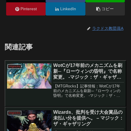
Pinterest
LinkedIn
コピー
ラクドス教団員A
関連記事
WotCが17年前のメカニズムを刷
mtgrocks
新─『ローウィンの昏明』で名称
変更。 -マジック：ザ・ギャザリ
ング
【MTGRocks】記事情報：WotCが17年
前のメカニズムを刷新─『ローウィンの
昏明』で名称変更。 -マジック：ザ・ギ
ャザリング 『ローウィンの昏明』では、
懐かしさと新しさを融合させたメカニズ
ム刷新が大きな見どころとなっている。
Wizards、批判を受け大会賞品の
mtgrocks
物語で公開...
未払い分を提供へ。 – マジック：
ザ・ギャザリング