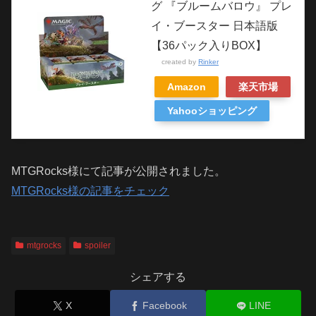
グ 『ブルームバロウ』 プレ
イ・ブースター 日本語版
【36パック入りBOX】
created by
Rinker
Amazon
楽天市場
Yahooショッピング
MTGRocks様にて記事が公開されました。
MTGRocks様の記事をチェック
mtgrocks
spoiler
シェアする
X
Facebook
LINE