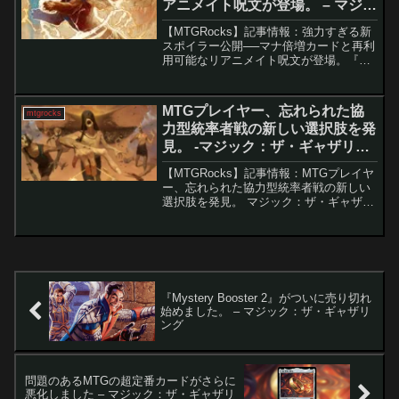
アニメイト呪文が登場。 – マジッ
ク：ザ・ギャザリング
【MTGRocks】記事情報：強力すぎる新
スポイラー公開──マナ倍増カードと再利
用可能なリアニメイト呪文が登場。『ス
トリクスヘイヴンの秘密』プレビュー：
スタンダードや統率者戦に影響を与える
強力な新カード群『ストリクスヘイヴン
MTGプレイヤー、忘れられた協
mtgrocks
の秘密』のプレビ...
力型統率者戦の新しい選択肢を発
見。 -マジック：ザ・ギャザリン
グ
【MTGRocks】記事情報：MTGプレイヤ
ー、忘れられた協力型統率者戦の新しい
選択肢を発見。 マジック：ザ・ギャザリ
ング（MTG）には、人気の「統率者戦」
以外にも多彩なマルチプレイフォーマッ
トがあります。その中で、長らく忘れら
れていた「大...
『Mystery Booster 2』がついに売り切れ
始めました。 – マジック：ザ・ギャザリ
ング
問題のあるMTGの超定番カードがさらに
悪化しました – マジック：ザ・ギャザリ