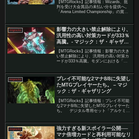
【MTGRocks】記事情報：Wizards、批
判を受け大会賞品の未払い分を提供へ。
「Arena Limited Championship」の賞品
設定を巡る混乱と修正MTGアリーナで開
催される「Arena Limited Champions...
影響力の大きい禁止解除により、
mtgrocks
汎用性の高い対策カードが333％
高騰。- マジック：ザ・ギャザリ
ング
【MTGRocks】記事情報：影響力の大き
い禁止解除により、汎用性の高い対策カ
ードが333％高騰。モダンにおける「苛
立たしいガラクタ」の急騰とメタゲーム
への影響5月18日に発表された禁止制限
告知によってモダン環境は大きな変貌を
プレイ不可能な2マナ8/8に失望し
mtgrocks
遂げ、それに伴...
たMTGプレイヤーたち。 – マジ
ック：ザ・ギャザリング
【MTGRocks】記事情報：プレイ不可能
な2マナ8/8に失望したMTGプレイヤーた
ち。 デジタル専用セット「アルケミ
ー」のスポイラーシーズンが始まり、多
くの注目カードが登場しています。その
中でも、「Mitotic Ultimus」は...
強力すぎる新スポイラー公開──
mtgrocks
マナ倍増カードと再利用可能なリ