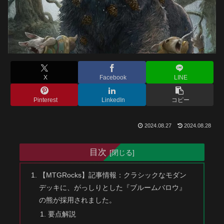
X
Facebook
LINE
Pinterest
LinkedIn
コピー
2024.08.27
2024.08.28
目次
【MTGRocks】記事情報：クラシックなモダン
デッキに、がっしりとした『ブルームバロウ』
の熊が採用されました。
要点解説