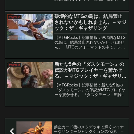
率者戦」における禁止・制限改訂で、い
くつかのカードに対して“禁止解除候
補”が提示された。正式決定には至ってい
破壊的なMTGの鳥は、結局禁止
mtgrocks
ないものの...
されないかもしれません。 – マジ
ック：ザ・ギャザリング
【MTGRocks】記事情報：破壊的なMTG
の鳥は、結局禁止されないかもしれませ
ん。 MTGのフォーマットの中で、レガ
シーとモダンが危機的状況にあると見ら
れていました。特にレガシーでは「青黒
リアニメイト」デッキが猛威を振るい、
新たな5色の『ダスクモーン』の
mtgrocks
モダンでは...
伝説がMTGプレイヤーを驚かせ
る。 – マジック：ザ・ギャザリン
グ
【MTGRocks】記事情報：新たな5色の
『ダスクモーン』の伝説がMTGプレイヤ
ーを驚かせる。 『ダスクモーン：戦慄の
館』は、ユニークで興味深いカードが盛
りだくさんのMTGセットです。新しいメ
カニズム「部屋」を含むこのセットは、
プレイヤーに...
禁止カード後のメタデッキで輝くマイナ
ーなサンダージャンクションの伝説。 –