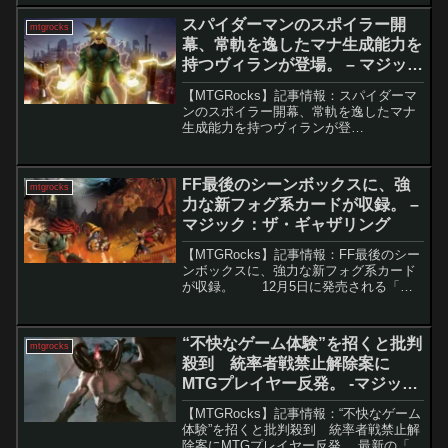
の、『モダンホライゾン2』 の登場によ
スパイダーマンのスポイラー開
mtgrocks
り「ハ...
幕、常軌を逸したマナ生成能力を
持つヴィランが登場。 – マジッ
ク：ザ・ギャザリング
【MTGRocks】記事情報：スパイダーマ
ンのスポイラー開幕、常軌を逸したマナ
生成能力を持つヴィランが登
場。 ついにMTG「スパイダ
ーマン」セットの本格的なスポイラーシ
ーズンが始まりました。これまでヒー
FF最後のシーンボックスに、強
mtgrocks
ロ...
力な新フォグ系カードが収録。 –
マジック：ザ・ギャザリング
【MTGRocks】記事情報：FF最後のシー
ンボックスに、強力な新フォグ系カード
が収録。 12月5日に発売される「フ
ァイナルファンタジー ホリデーリリー
ス」で、待望のFF9シーンボックスがす
べて公開されました。EDH向けに強力
“不快なゲーム体験”を招くと批判
mtgrocks
な...
殺到 統率者戦禁止解除案に
MTGプレイヤー反発。 -マジッ
ク：ザ・ギャザリング
【MTGRocks】記事情報：“不快なゲーム
体験”を招くと批判殺到 統率者戦禁止解
除案にMTGプレイヤー反発。 最新の「統