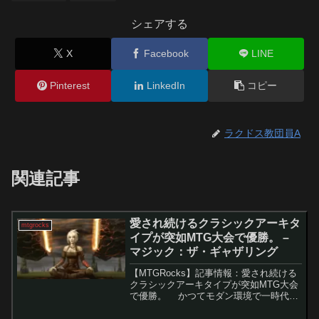
シェアする
X
Facebook
LINE
Pinterest
LinkedIn
コピー
ラクドス教団員A
関連記事
愛され続けるクラシックアーキタ
mtgrocks
イプが突如MTG大会で優勝。 –
マジック：ザ・ギャザリング
【MTGRocks】記事情報：愛され続ける
クラシックアーキタイプが突如MTG大会
で優勝。 かつてモダン環境で一時代を
築いた「石鍛冶の神秘家」は、2020年の
モダン解禁以降こそ注目を集めたもの