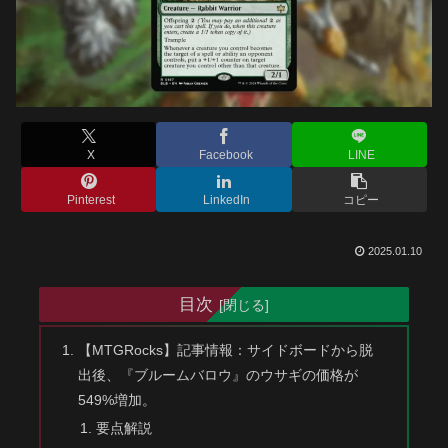
X
Facebook
LINE
Pinterest
LinkedIn
コピー
2025.01.10
目次
【MTGRocks】記事情報：サイドボードから脱
出後、『ブルームバロウ』のウサギの価格が
549%増加。
要点解説