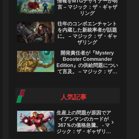
情報をMTGデザイナーが明
言 – マジック：ザ・ギャザ
リング
往年のコンボエンチャント
を内蔵した新統率者が話題
に。 – マジック：ザ・ギャ
ザリング
開発責任者が『Mystery
Booster Commander
Edition』の供給問題につい
て言及。 – マジック：ザ・
ギャザリング
人気記事
生産上の問題が原因でア
イアンマンのカードが
367％の価格急騰。 - マ
ジック：ザ・ギャザリン
グ