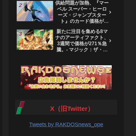
供給問題が加熱、『マー
ベル スーパー・ヒーロ
ーズ・ジャンプスター
ト』のカード価格が
4444％急騰。 - マジッ
新たに注目を集める8マ
ク：ザ・ギャザリング
ナのアーティファクト、
3週間で価格が271％急
騰。- マジック：ザ・ギ
ャザリング
X（旧Twitter）
Tweets by RAKDOSnews_ope