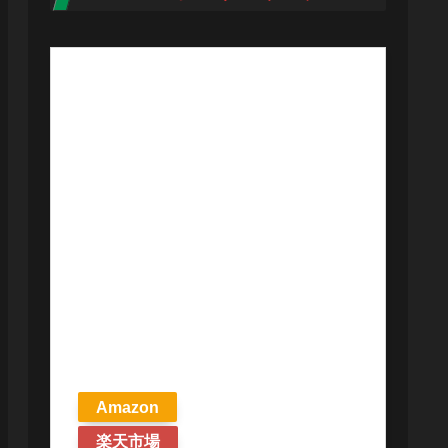
【予約商品
2026年4月24日
発売予定】 マ
ジック ザ・ギ
ャザリング ス
トリクスヘイ
ヴンの秘密 統
率者デッキ プ
リズマリの技
巧 英語版 MTG
Amazon
楽天市場