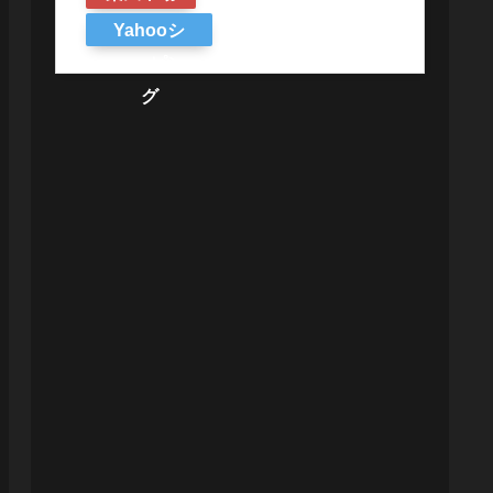
Yahooシ
ョッピン
グ