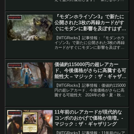
をテーマにした次元「ダスクモーン」の
スポイラーシーズンが到来し、ファンに
とっては待望のセットがついに姿を現し
『モダンホライゾン3』で新たに
mtgrocks
ました。この...
公開された3枚の再録カードがす
ぐにモダンに影響を及ぼすはず！
– マジック：ザ・ギャザリング
【MTGRocks】記事情報：『モダンホラ
イゾン3』で新たに公開された3枚の再録
カードがすぐにモダンに影響を及ぼすは
ず！ 『モダンホライゾン3』はその再
録の強さで、既に多くの注目を集めてい
ます。このセットに含まれるカードは、
価値約115000円の超レアカー
mtgrocks
特にモダン...
ド、今後価格がさらに高騰する可
能性大 – マジック：ザ・ギャザリ
ング
【MTGRocks】記事情報：価値約115000
円の超レアカード、今後価格がさらに高
騰する可能性大 2024年の春・夏・秋に
続き、2025年冬の「Hatsune Miku Secret
Lair」が正式発表された。しかし、事前
の期待とは...
11年前のレアカードが現代的な
mtgrocks
コンボのおかげで価格が倍増。-
マジック：ザ・ギャザリング
【MTGRocks】記事情報：11年前のレア