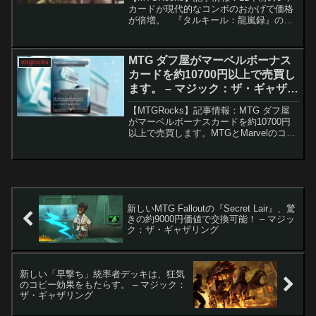
カードが現代的なコンボのおかげで価格
が倍増。 『タルキール：龍嵐録』の発
売により、Magic: The Gatheringの多く
のカードが複数フォーマットで注目され
ている。特に「コーリ鋼の短刀...
MTG ダフ屋がマーベルボーナス
mtgrocks
カードを約10700円以上で売買し
ます。 – マジック：ザ・ギャザリ
ング
【MTGRocks】記事情報：MTG ダフ屋
がマーベルボーナスカードを約10700円
以上で売買します。MTGとMarvelのコラ
ボレーションによる最新の「Secret Lair
X Marvel」販売は、わずか5時間で完売す
るという大成功を...
新しいMTG Falloutの『Secret Lair』、驚
きの約9000円価値で交換可能！ – マジッ
ク：ザ・ギャザリング
新しい「早撃ち」統率者デッキは、狂気
のコピー効果をもたらす。 – マジック：
ザ・ギャザリング