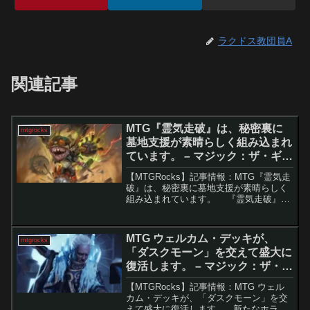
ラクドス教団員A
関連記事
MTG『霊気走破』は、秘密裏に
mtgrocks
墓地支援が素晴らしく組み込まれ
ています。 – マジック：ザ・ギャ
ザリング
【MTGRocks】記事情報：MTG『霊気走
破』は、秘密裏に墓地支援が素晴らしく
組み込まれています。 『霊気走破』は
一見すると機体を中心としたアーティフ
ァクトテーマのセットに見えますが、実
は墓地シナジーに強く特化したカードが
MTG ウェルカム・デッキが、
mtgrocks
多数収録さ...
「ダスクモーン」を交えて盛大に
復活します。 – マジック：ザ・ギ
ャザリング
【MTGRocks】記事情報：MTG ウェル
カム・デッキが、「ダスクモーン」を交
えて盛大に復活します。 新たなホラー