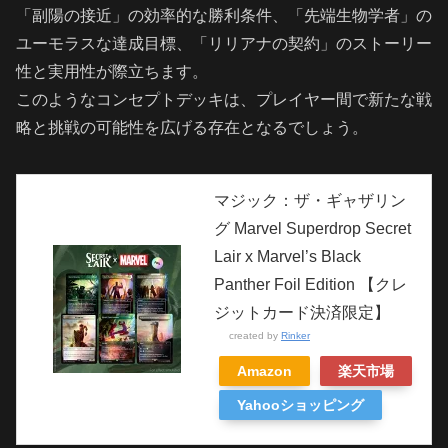
「副陽の接近」の効率的な勝利条件、「先端生物学者」の
ユーモラスな達成目標、「リリアナの契約」のストーリー
性と実用性が際立ちます。
このようなコンセプトデッキは、プレイヤー間で新たな戦
略と挑戦の可能性を広げる存在となるでしょう。
マジック：ザ・ギャザリン
グ Marvel Superdrop Secret
Lair x Marvel’s Black
Panther Foil Edition 【クレ
ジットカード決済限定】
created by
Rinker
Amazon
楽天市場
Yahooショッピング