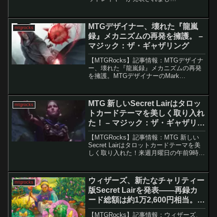
た。 MTG（マジック：ザ・ギャザリン
グ）の新たなシークレットレイヤー
「Hatsune Miku: Electric Entourag...
MTGデザイナー、壊れた『龍嵐
mtgrocks
録』メカニズムの再発を擁護。 –
マジック：ザ・ギャザリング
【MTGRocks】記事情報：MTGデザイナ
ー、壊れた『龍嵐録』メカニズムの再発
を擁護。MTGデザイナーのMark
Rosewaterが作成した「ストーム・スケ
ール」は、特定のメカニズムが今後のセ
ットで再登場する可能性を評価する指標
MTG 新しいSecret Lairはタロッ
mtgrocks
です。例...
トカードテーマを美しく取り入れ
た！ – マジック：ザ・ギャザリン
グ
【MTGRocks】記事情報：MTG 新しい
Secret Lairはタロットカードテーマを美
しく取り入れた！来週月曜日の午前9時か
ら、『Equinox Superdrop 2024』として
知られる次のSecret Lair Drop Ser...
ウィザーズ、新たなチャリティー
mtgrocks
版Secret Lairを発表――再録カ
ード総額は約1万2,600円相当。-
マジック：ザ・ギャザリング
【MTGRocks】記事情報：ウィザーズ、