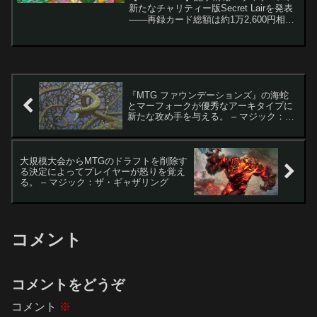
新たなチャリティー版Secret Lairを発表
――再録カード総額は約1万2,600円相
当。 Wizards of the Coastがチャリテ
ィ・ドロップ「Their Magic Is Limit...
『MTG ファウンデーションズ』の海蛇
とマーフォークが優秀なアーキタイプに
新たな攻め手を与える。 – マジック：
ザ・ギャザリング
大規模大会からMTGのドラフトを削除す
る決定によってプレイヤーが怒りを覚え
る。 – マジック：ザ・ギャザリング
コメント
コメントをどうぞ
コメント
※