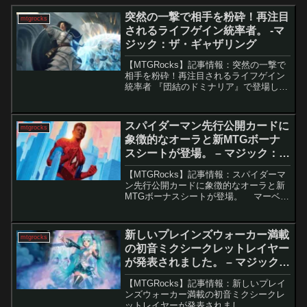
突然の一撃で相手を粉砕！再注目
mtgrocks
されるライフゲイン統率者。 -マ
ジック：ザ・ギャザリング
【MTGRocks】記事情報：突然の一撃で
相手を粉砕！再注目されるライフゲイン
統率者 『団結のドミナリア』で登場した
伝説のクリーチャー「最高機構長」が、
TikTokで話題となり再評価されていま
す。膨大な数の伝説クリーチャーが登場
スパイダーマン先行公開カードに
mtgrocks
する現在、見...
象徴的なオーラと新MTGボーナ
スシートが登場。 – マジック：
ザ・ギャザリング
【MTGRocks】記事情報：スパイダーマ
ン先行公開カードに象徴的なオーラと新
MTGボーナスシートが登場。 マーベル
との大型コラボ企画の第一弾として、
MTGの新セット「スパイダーマン」が今
夜正式にお披露目されます。その直前
新しいプレインズウォーカー満載
mtgrocks
に、ウィザー...
の初音ミクシークレットレイヤー
が発表されました。 – マジック：
ザ・ギャザリング
【MTGRocks】記事情報：新しいプレイ
ンズウォーカー満載の初音ミクシークレ
ットレイヤーが発表されまし