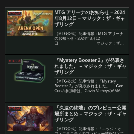
MTG アリーナのお知らせ – 2024
MTG公式
年8月12日 – マジック：ザ・ギャ
ザリング
【MTG公式】記事情報：MTG アリーナ
のお知らせ - 2024年8月12
日 マジック：ザ・
ギャザリング（MTG）のデジタルプラッ
トフォーム、MTGアリーナに関する最新
情報が発表...
『Mystery Booster 2』が発表さ
MTG公式
れました。 – マジック：ザ・ギャ
ザリング
【MTG公式】記事情報：『Mystery
Booster 2』が発表されました。 Gen
Conの参加者は、Gavin VerheyのAMAパ
ネルで特別なサプライズを受け取りまし
た。彼のイベントでは予想外の展開が期
待されていますが、...
『久遠の終端』のプレビュー公開
MTG公式
場所まとめ – マジック：ザ・ギャ
ザリング
【MTG公式】記事情報：「エッジ・オ
ブ・エタニティのプレビュー情報はどこ