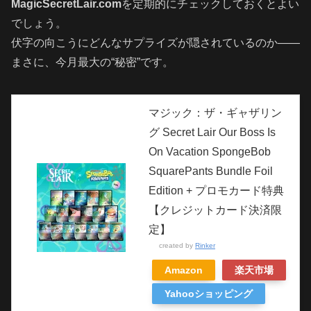
MagicSecretLair.com
を定期的にチェックしておくとよい
でしょう。
伏字の向こうにどんなサプライズが隠されているのか——
まさに、今月最大の“秘密”です。
マジック：ザ・ギャザリン
グ Secret Lair Our Boss Is
On Vacation SpongeBob
SquarePants Bundle Foil
Edition + プロモカード特典
【クレジットカード決済限
定】
created by
Rinker
Amazon
楽天市場
Yahooショッピング