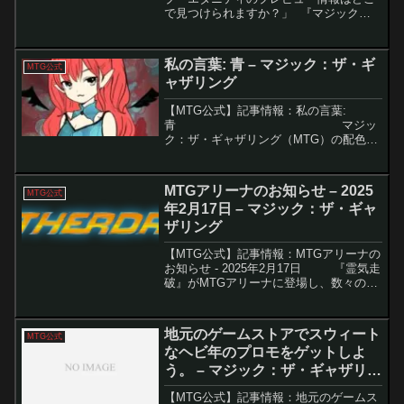
で見つけられますか？」 『マジック：
ザ・ギャザリング（MTG）』初のスペー
スオペラセット『久遠の終端』がいよい
よ始動します。舞台は滅びゆく星を巡る
私の言葉: 青 – マジック：ザ・ギ
MTG公式
争いが展開するソセラ...
ャザリング
【MTG公式】記事情報：私の言葉:
青 マジッ
ク：ザ・ギャザリング（MTG）の配色哲
学シリーズ「青」において、開発者マー
ク・ローズウォーター氏が「My...
MTGアリーナのお知らせ – 2025
MTG公式
年2月17日 – マジック：ザ・ギャ
ザリング
【MTG公式】記事情報：MTGアリーナの
お知らせ - 2025年2月17日 『霊気走
破』がMTGアリーナに登場し、数々の新
カードや高速バトルが楽しめるリミテッ
ド環境が提供されている。これに伴い、
アリーナ限定のキャンペーンや新...
地元のゲームストアでスウィート
MTG公式
なヘビ年のプロモをゲットしよ
う。 – マジック：ザ・ギャザリン
グ
【MTG公式】記事情報：地元のゲームス