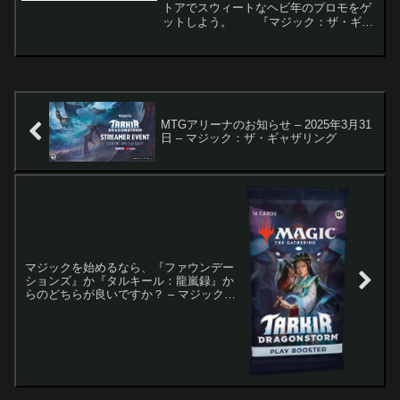
トアでスウィートなヘビ年のプロモをゲ
ットしよう。 『マジック：ザ・ギャ
ザリング（MTG）』は、旧正月を記念し
た特別イベントを開催する。このイベン
トでは、特定のWPN（ウィザーズ・プレ
イ・ネッ...
MTGアリーナのお知らせ – 2025年3月31
日 – マジック：ザ・ギャザリング
マジックを始めるなら、『ファウンデー
ションズ』か『タルキール：龍嵐録』か
らのどちらが良いですか？ – マジック：
ザ・ギャザリング