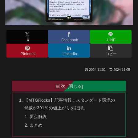
X
Facebook
LINE
Pinterest
LinkedIn
コピー
2024.11.02
2024.11.05
目次
【MTGRocks】記事情報：スタンダード環境の
脅威が391％の値上がりを記録。
要点解説
まとめ