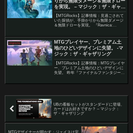
りから無限ダメージ＆無限ドロー
を実現。 – マジック：ザ・ギャザ
リング
【MTGRocks】記事情報：見過ごされて
いた探偵が、手掛かりから無限ダメージ
＆無限ドローを実現。 『Ravnica:
Cluedo Edition』で登場した「Lonis,
Genetics Expert」は、登場当時こそ注目
度が高くなか...
MTGプレイヤー、プレミアム土
mtgrocks
地のひどいデザインに失望。 -マ
ジック：ザ・ギャザリング
【MTGRocks】記事情報：MTGプレイヤ
ー、プレミアム土地のひどいデザインに
失望。 昨年『ファイナルファンタジー』
コラボで登場した土地カード「始まりの
町」は、アンタップインしながら好きな
色のマナを生み出せる点から、スタンダ
ードからレガシ...
UBの看板セットがスタンダードに登場、
カードはお好きですか？ – マジック：
ザ・ギャザリング
MTGデザイナーが明かす：ジェイスは完