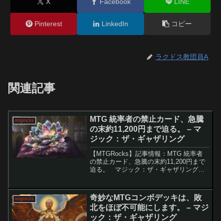
X
Facebook
LINE
Pinterest
LinkedIn
コピー
ラクドス教団員A
関連記事
MTG 統率者の禁止カード、急騰
mtgrocks
の末約11,200円まで迫る。 – マ
ジック：ザ・ギャザリング
【MTGRocks】記事情報：MTG 統率者
の禁止カード、急騰の末約11,200円まで
迫る。 マジック：ザ・ギャザリング
（MTG）の人気フォーマット「統率者
戦」において、長らく禁止されていたカ
ード「宝石の睡蓮」が、近く解禁される
奇妙なMTGコンボデッキは、敗
mtgrocks
のではな...
北をほぼ不可能にします。 – マジ
ック：ザ・ギャザリング