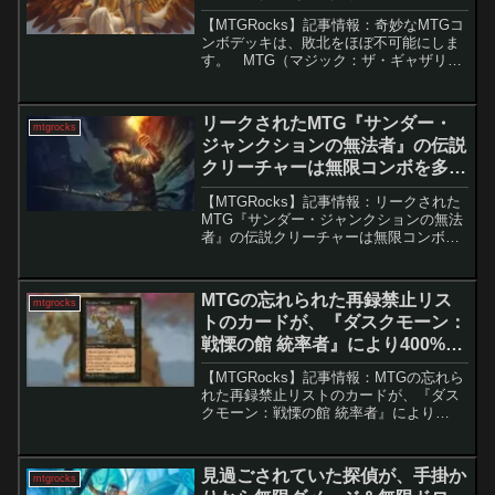
【MTGRocks】記事情報：奇妙なMTGコ
ンボデッキは、敗北をほぼ不可能にしま
す。 MTG（マジック：ザ・ギャザリン
グ）のコンボデッキは多彩な勝利方法を
提供しますが、「永遠曙光の伝令」コン
ボは少し異なります。このデッキは勝つ
リークされたMTG『サンダー・
mtgrocks
ことよりも...
ジャンクションの無法者』の伝説
クリーチャーは無限コンボを多数
生み出す！- マジック：ザ・ギャ
【MTGRocks】記事情報：リークされた
ザリング
MTG『サンダー・ジャンクションの無法
者』の伝説クリーチャーは無限コンボを
多数生み出す！『サンダー・ジャンクシ
ョンの無法者』は、マジック：ザ・ギャ
ザリング（MTG）の100回目の拡張セッ
MTGの忘れられた再録禁止リス
mtgrocks
トで、ワイル...
トのカードが、『ダスクモーン：
戦慄の館 統率者』により400%の
価格上昇を見る。 – マジック：
【MTGRocks】記事情報：MTGの忘れら
ザ・ギャザリング
れた再録禁止リストのカードが、『ダス
クモーン：戦慄の館 統率者』により
400%の価格上昇を見る。 MTG（マジッ
ク：ザ・ギャザリング）の再録禁止リス
トに含まれるカードは、需要が高まると
見過ごされていた探偵が、手掛か
mtgrocks
急激に価格...