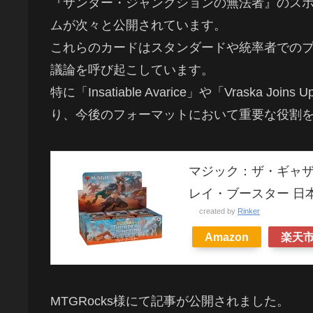
『サンダー・ジャンクションの無法者』のス
ムが次々と公開されています。
これらのカードはスタンダードや統率者での
議論を呼び起こしています。
特に「Insatiable Avarice」や「Vraska Joins
り、今後のフォーマットにおいて重要な役割
マジック：ザ・ギャザ
レイ・ブースター 日本
created by
Rinker
Amazon
楽天
MTGRocks様にて記事が公開されました。