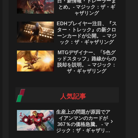
日・新情報・トレーラーま
とめ。- マジック：ザ・ギ
ャザリング
EDHプレイヤー注目、『ス
ター・トレック』の新クロ
ーンカードが公開。 – マジ
ック：ザ・ギャザリング
MTGデザイナー、「5色グ
ッドスタッフ」路線からの
脱却を説明。 – マジック：
ザ・ギャザリング
人気記事
生産上の問題が原因でア
イアンマンのカードが
367％の価格急騰。 - マ
ジック：ザ・ギャザリン
グ