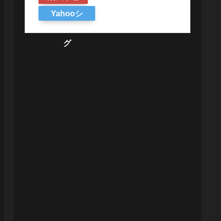
Yahooシ
ョッピン
グ