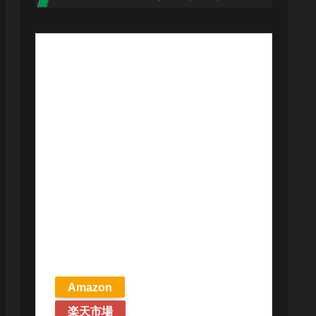
【予約商品
2026年4月24日
発売予定】 マ
ジック ザ・ギ
ャザリング ス
トリクスヘイ
ヴンの秘密 統
率者デッキ プ
リズマリの技
巧 英語版 MTG
Amazon
楽天市場