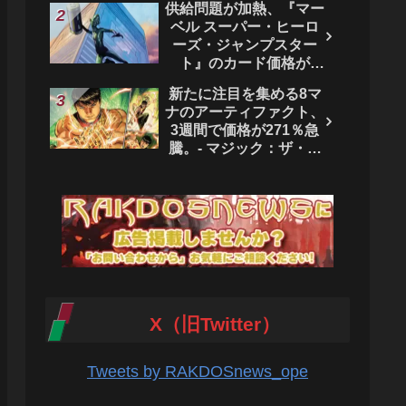
供給問題が加熱、『マー
ベル スーパー・ヒーロ
ーズ・ジャンプスター
ト』のカード価格が
4444％急騰。 - マジッ
新たに注目を集める8マ
ク：ザ・ギャザリング
ナのアーティファクト、
3週間で価格が271％急
騰。- マジック：ザ・ギ
ャザリング
X（旧Twitter）
Tweets by RAKDOSnews_ope