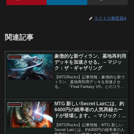
ラクドス教団員A
関連記事
象徴的な新ヴィラン、墓地再利用
mtgrocks
デッキを加速させる。 – マジッ
ク：ザ・ギャザリング
【MTGRocks】記事情報：象徴的な新ヴ
ィラン、墓地再利用デッキを加速させ
る。 『Final Fantasy VII』とのコラボ
で話題となった「威名のソルジャー、セ
フィロス」は、登場当初から注目を集め
たカードです。カードアドバンテー...
MTG 新しいSecret Lairには、約
mtgrocks
6400円の統率者の人気再録カー
ドが登場します。 – マジック：
ザ・ギャザリング
【MTGRocks】記事情報：MTG 新しい
Secret Lairには、約6400円の統率者の人