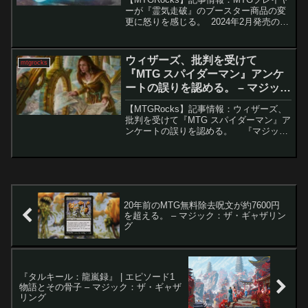
ーが『霊気走破』のブースター商品の変
更に怒りを感じる。 2024年2月発売の
『霊気走破』から、MTGのプレイブース
ターボックスは従来の36パックから30パ
ックに変更されます。この変更は価格や
ウィザーズ、批判を受けて
mtgrocks
利便...
『MTG スパイダーマン』アンケ
ートの誤りを認める。 – マジッ
ク：ザ・ギャザリング
【MTGRocks】記事情報：ウィザーズ、
批判を受けて『MTG スパイダーマン』ア
ンケートの誤りを認める。 『マジッ
ク：ザ・ギャザリング | マーベル スパイ
ダーマン』（以下「スパイダーマンセッ
ト」）は、発売前からテーマやデザイン
面で...
20年前のMTG無料除去呪文が約7600円
を超える。 – マジック：ザ・ギャザリン
グ
『タルキール：龍嵐録』 | エピソード1
物語とその骨子 – マジック：ザ・ギャザ
リング