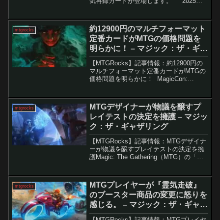
気再録カードが登場します。 2025年2
月10日午前9時（PT）に、新たなSecret
Lairが発売される。すでに「Arcade Ra...
約12900円のマルチフォーマット
mtgrocks
定番カードがMTGの価格問題を
明らかに！ – マジック：ザ・ギャ
ザリング
【MTGRocks】記事情報：約12900円の
マルチフォーマット定番カードがMTGの
価格問題を明らかに！ MagicCon:
Amsterdamで開催された先週末のイベン
トは、多くのMTGプレイヤーにとって非
常に注目されるものでした。その...
MTGデザイナーが物議を醸すプ
mtgrocks
レイテストの決定を擁護 – マジッ
ク：ザ・ギャザリング
【MTGRocks】記事情報：MTGデザイナ
ーが物議を醸すプレイテストの決定を擁
護Magic: The Gathering（MTG）の「有
翼の叡智、ナドゥ」というカードが設計
ミスであったことは、すでに多くのプレ
イヤーに知られています。このカ...
MTGプレイヤーが『霊気走破』
mtgrocks
のブースター商品の変更に怒りを
感じる。 – マジック：ザ・ギャザ
リング
【MTGRocks】記事情報：MTGプレイヤ