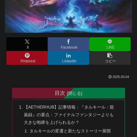
X
Facebook
LINE
Pinterest
LinkedIn
コピー
2025.03.04
目次
【AETHERHUB】記事情報：『タルキール：龍
嵐録』の要点：ファイナルファンタジーよりも
大きな咆哮を上げられるか？
タルキールの変遷と新たなストーリー展開