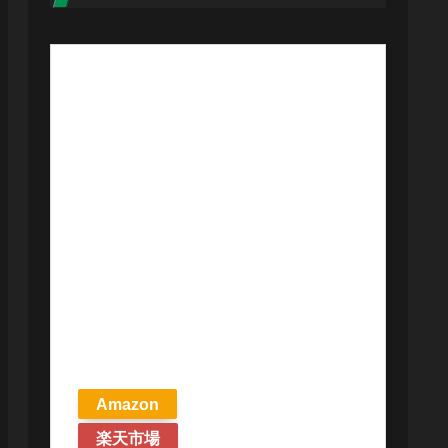
【予約商品
2026年4月24日
発売予定】 マ
ジック ザ・ギ
ャザリング ス
トリクスヘイ
ヴンの秘密 統
率者デッキ プ
リズマリの技
巧 英語版 MTG
Amazon
楽天市場