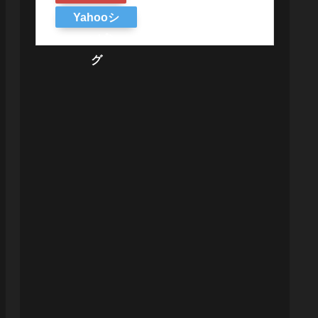
Yahooシ
ョッピン
グ