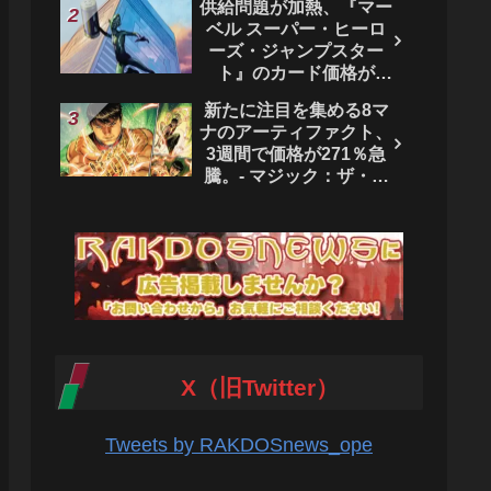
供給問題が加熱、『マー
ベル スーパー・ヒーロ
ーズ・ジャンプスター
ト』のカード価格が
4444％急騰。 - マジッ
新たに注目を集める8マ
ク：ザ・ギャザリング
ナのアーティファクト、
3週間で価格が271％急
騰。- マジック：ザ・ギ
ャザリング
X（旧Twitter）
Tweets by RAKDOSnews_ope