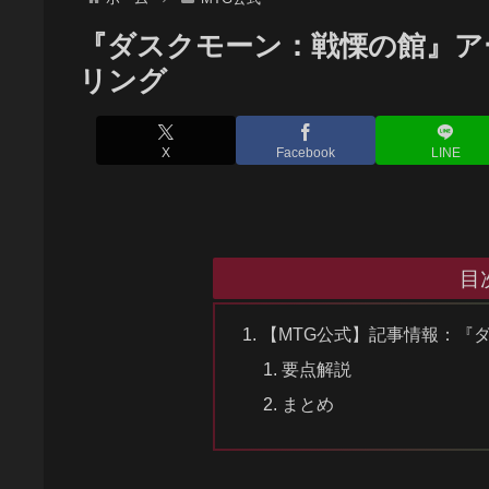
『ダスクモーン：戦慄の館』アー
リング
X
Facebook
LINE
目
【MTG公式】記事情報：『
要点解説
まとめ