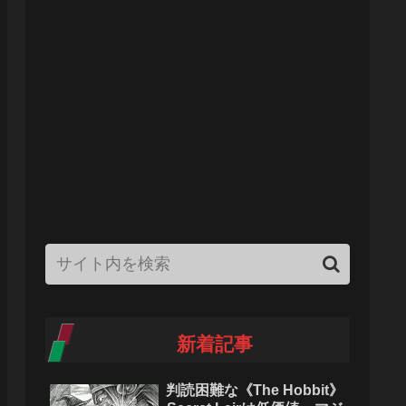
新着記事
判読困難な《The Hobbit》