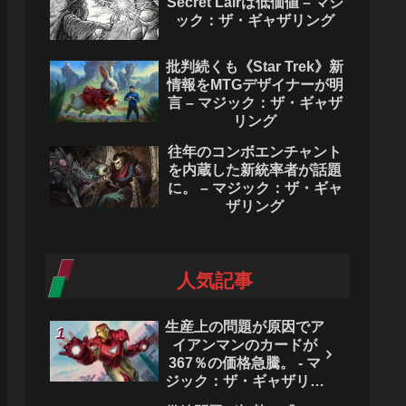
Secret Lairは低価値 – マジ
ック：ザ・ギャザリング
批判続くも《Star Trek》新
情報をMTGデザイナーが明
言 – マジック：ザ・ギャザ
リング
往年のコンボエンチャント
を内蔵した新統率者が話題
に。 – マジック：ザ・ギャ
ザリング
人気記事
生産上の問題が原因でア
イアンマンのカードが
367％の価格急騰。 - マ
ジック：ザ・ギャザリン
グ