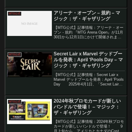
『霊気走破』では、マジック：ザ・ギャ
ザリングの新たな舞台として次元間レー
ス「ギラプール・グランプリ...
アリーナ・オープン – 規約 – マ
MTG公式
ジック：ザ・ギャザリング
【MTG公式】記事情報：アリーナ・オー
プン - 規約 『MTG Arena Open』が11月
30日から12月1日にかけて開催されま
す。初心者から競技プレイヤーまで幅広
く楽しめるこのイベントは、賞金や特別
報酬を目指して腕試しをする絶好の機
Secret Lair x Marvel デッドプー
MTG公式
会...
ルを発表：April ‘Pools Day – マ
ジック：ザ・ギャザリング
【MTG公式】記事情報：Secret Lair x
Marvel デッドプールを発表：April 'Pools
Day 2025年4月1日、「Secret Lair」
シリーズにて、マーベル・コミックスの
人気キャラクター「デッドプ...
2024年秋プロモカードが新しい
MTG公式
バンドルで登場！ – マジック：
ザ・ギャザリング
【MTG公式】記事情報：2024年秋プロモ
カードが新しいバンドルで登場！ 9
月上旬から、アメリカとカナダのCostco