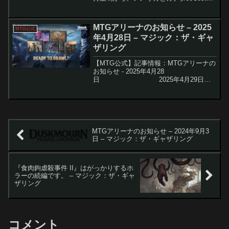
店舗で限定の「Deluxe Commander Kit」
バンドルが販売されます。このバンドル
は、人気の統率者...
MTGアリーナのお知らせ – 2025
MTG公式
年4月28日 – マジック：ザ・ギャ
ザリング
【MTG公式】記事情報：MTGアリーナの
お知らせ - 2025年4月28
日 2025年4月29日、
MTGアリーナにて待望のデジタル専用セ
ット『アルケミー：タルキール』がリリ
ースされます...
MTGアリーナのお知らせ – 2024年9月3
日 – マジック：ザ・ギャザリング
『食肉鉤虐殺事件 II』はがっかりするホ
ラーの続編です。 – マジック：ザ・ギャ
ザリング
コメント