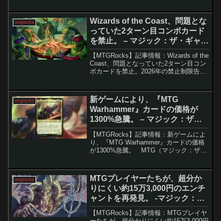
『マジック：ザ・ギャザリング』では、
紙のゲームでは起こり得ないバグが時折
発生します。最近では、モダンの強力な
Wizards of the Coast、問題とな
mtgrocks
カード「オセ...
っていた2ターン目コンボカード
を禁止。 – マジック：ザ・ギャザ
リング
【MTGRocks】記事情報：Wizards of the
Coast、問題となっていた2ターン目コン
ボカードを禁止。2026年の禁止制限告知
とヒストリックにおける「食物連鎖」の
禁止2026年に入り、マジック：ザ・ギャ
ザリングの各フォーマッ...
新ゲームにより、『MTG
mtgrocks
Warhammer』カードの価格が
1300%急騰。 – マジック：ザ・
ギャザリング
【MTGRocks】記事情報：新ゲームによ
り、『MTG Warhammer』カードの価格
が1300%急騰。 MTG（マジック：ザ・
ギャザリング）の新セット『ファウンデ
ーションズ』のリリースが多くのプレイ
ヤーから注目されていますが、最近の...
MTGプレイヤーたちが、超分か
mtgrocks
りにくい約15万3,000円のエンチ
ャントを再発見。 -マジック：
ザ・ギャザリング
【MTGRocks】記事情報：MTGプレイヤ
ーたちが、超分かりにくい約15万3,000円