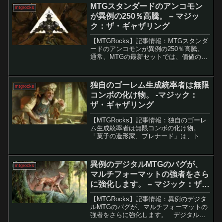
MTGスタンダードのアンコモン
mtgrocks
が異例の250％高騰。 – マジッ
ク：ザ・ギャザリング
【MTGRocks】記事情報：MTGスタンダ
ードのアンコモンが異例の250％高騰。
通常、MTGの最新セットでは、価値のあ
るカードは主にレアや神話レアに集中し
ています。アンコモンのカードが数ドル
以上の価値を持つことは稀であり、さら
独自のゴーレム生成統率者は無限
mtgrocks
にそのセット...
コンボの化け物。 -マジック：
ザ・ギャザリング
【MTGRocks】記事情報：独自のゴーレ
ム生成統率者は無限コンボの化け物。
「菓子の造形家、ブレナード」は、トー
クン生成、ゴーレム支援、食物シナジ
ー、アーティファクト戦略といった複数
の要素を横断し、多彩な動きを実現する
異例のデジタルMTGのバグが、
mtgrocks
統率者だ。非トークン...
マルチフォーマットの強者をさら
に強化します。 – マジック：ザ・
ギャザリング
【MTGRocks】記事情報：異例のデジタ
ルMTGのバグが、マルチフォーマットの
強者をさらに強化します。 デジタル版