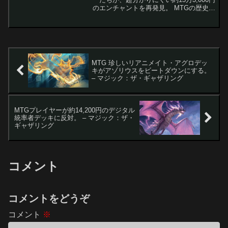
のエンチャントを再発見。 MTGの歴史の
中でも特に読解が難しいカードとして知
られる「Chains of Mephistopheles」。そ
の難解さゆえに...
MTG 珍しいリアニメイト・アグロデッ
キがアゾリウスをビートダウンにする。
– マジック：ザ・ギャザリング
MTGプレイヤーが約14,200円のデジタル
統率者デッキに反対。 – マジック：ザ・
ギャザリング
コメント
コメントをどうぞ
コメント
※