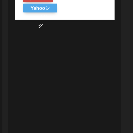
Yahooシ
ョッピン
グ