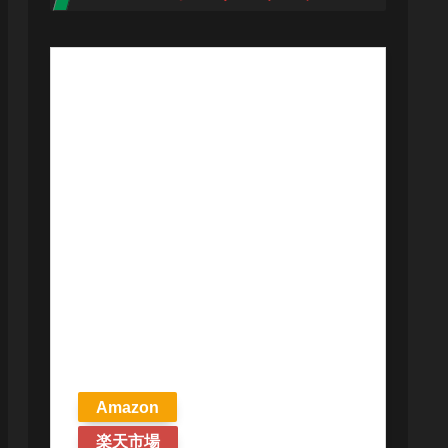
【予約商品
2026年4月24日
発売予定】 マ
ジック ザ・ギ
ャザリング ス
トリクスヘイ
ヴンの秘密 統
率者デッキ プ
リズマリの技
巧 英語版 MTG
Amazon
楽天市場