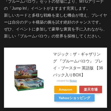
『ブルームバロウ』セットの登場により、MTGアリーナ
の「Jump In!」イベントがますます充実します。
新しいカードと多様な戦略を楽しむ機会が増え、プレイヤ
ーは自分のデッキ構築の腕を試す絶好のチャンスです。
ぜひ、イベントに参加して豪華な褒賞を手に入れながら、
新しい『ブルームバロウ』の世界を探検してください。
マジック：ザ・ギャザリン
グ 『ブルームバロウ』 プレ
イ・ブースター 英語版 【36
パック入りBOX】
created by
Rinker
Amazon
楽天市場
Yahooショッピング