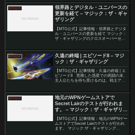
のプレイヤーから愛されています。この
領界路とデジタル・ユニバースの
MTG公式
記事では、イニスト...
更新を経て – マジック：ザ・ギャ
ザリング
【MTG公式】記事情報：領界路とデジタ
ル・ユニバースの更新を経て マジック：
ザ・ギャザリングのクロスオーバーセッ
ト「Universes Beyond」は、これまで人
気IPとの豪華なコラボを通じて多くのプ
レイヤーに注目されてきた。しかし毎回
久遠の終端 | エピソード8 – マジ
MTG公式
繰...
ック：ザ・ギャザリング
【MTG公式】記事情報：久遠の終端 | エ
ピソード8 荒廃した惑星での死闘の末、
主人公たちを待ち受けるのは、戦士アル
ファレルが持つ「過去を変える石」と、
それを狙う異星人の巨大装甲兵器との追
走劇だった。要点解説緊急脱出劇カヴ
地元のWPNゲームストアで
MTG公式
（Kav）の追...
Secret Lairのテストが行われま
す。 – マジック：ザ・ギャザリン
グ
【MTG公式】記事情報：地元のWPNゲー
ムストアでSecret Lairのテストが行われ
ます。 マジック:ザ・ギャザリング
（MTG）の「Secret Lair」シリーズは、