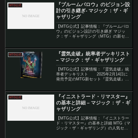
『ブルームバロウ』のビジョン設
MTG公式
計の引き継ぎ- マジック：ザ・ギ
ャザリング
【MTG公式】記事情報：『ブルームバロ
ウ』のビジョン設計の引き継ぎ マジッ
ク：ザ・ギャザリング（MTG）の新セッ
ト『ブルームバロウ』のデザインに関す
る詳細な資料が公開され、デザインの背
景や意図、そして未使用のアイデアなど
『霊気走破』統率者デッキリスト
MTG公式
が明らかになりました...
– マジック：ザ・ギャザリング
【MTG公式】記事情報：『霊気走破』統
率者デッキリスト 2025年2月14日に
発売予定のMTG新セット『霊気走破』で
は、2種類の構築済み統率者デッキが登
場。それぞれのデッキは100枚のカード
で構成され、その中には新規カードが
『イニストラード・リマスター』
MTG公式
10...
の基本と詳細 – マジック：ザ・ギ
ャザリング
【MTG公式】記事情報：『イニストラー
ド・リマスター』の基本と詳細 MTG（マ
ジック・ザ・ギャザリング）の人気セッ
ト「イニストラード」は、ゴシックホラ
ーのテーマと独自のメカニズムで、多く