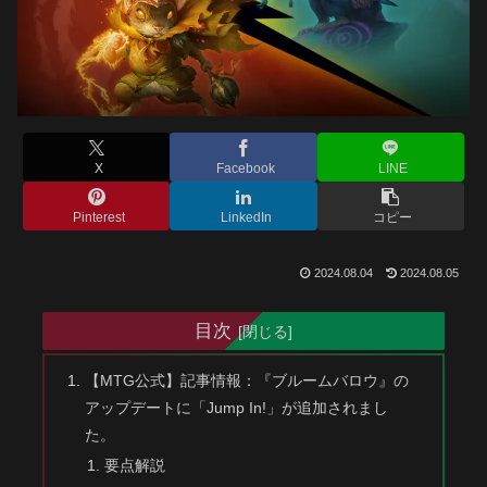
X
Facebook
LINE
Pinterest
LinkedIn
コピー
2024.08.04
2024.08.05
目次
【MTG公式】記事情報：『ブルームバロウ』の
アップデートに「Jump In!」が追加されまし
た。
要点解説