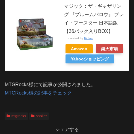
マジック：ザ・ギャザリン
グ 『ブルームバロウ』 プレ
イ・ブースター 日本語版
【36パック入りBOX】
created by
Rinker
Amazon
楽天市場
Yahooショッピング
MTGRocks様にて記事が公開されました。
MTGRocks様の記事をチェック
mtgrocks
spoiler
シェアする