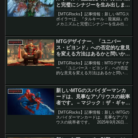
と完璧にシナジーを生み出しま
す。 – マジック：ザ・ギャザリン
【MTGRocks】記事情報：新しいMTGス
グ
ポイラーは、『タルキール：龍嵐録』の
メカニズムと完璧にシナジーを生み出し
ます。 『タルキール：龍嵐録』がMTG
Arenaに登場してから2週間が経ち、スタ
ンダードやモダン環境でもその影響力
MTGデザイナー、「ユニバー
mtgrocks
が...
ス・ビヨンド」への否定的な意見
を変える方法はあるかと問いか
け。 – マジック：ザ・ギャザリン
【MTGRocks】記事情報：MTGデザイナ
グ
ー、「ユニバース・ビヨンド」への否定
的な意見を変える方法はあるかと問いか
け。 『Magic: The
Gathering（MTG）』における「ユニバー
ス・ビヨンド」シリーズは、その革新性
新しいMTGのスパイダーマンカ
mtgrocks
と商...
ードは、見事なアゾリウスの統率
者です。 – マジック：ザ・ギャザ
リング
【MTGRocks】記事情報：新しいMTGの
スパイダーマンカードは、見事なアゾリ
ウスの統率者です。 2025年9月26日に
発売予定の『MTG スパイダーマン』拡張
セットの最初のプレビューが公開されま
した。その中でも特に注目されている