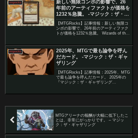
新しい無限コンボの影響で、26
mtgrocks
の...
年前のアーティファクトが価格を
1232％急騰。 -マジック：ザ・ギ
ャザリング
【MTGRocks】記事情報：新しい無限コ
ンボの影響で、26年前のアーティファク
トが価格を1232％急騰。 Wizards of the
Coastが公開した「MTG マーベルスーパ
ーヒーローズ」セットの情報が話題で
す。発売は半年以上先です...
2025年、MTGで最も論争を呼ん
mtgrocks
だカード。 -マジック：ザ・ギャ
ザリング
【MTGRocks】記事情報：2025年、MTG
で最も論争を呼んだカード。 2025年の
『マジック：ザ・ギャザリング
（MTG）』は、32年の歴史の中でも屈指
の「分裂の年」でした。壊れたカード、
極端なシステム変更、そして美術面での
実験的試みが...
MTGアリーナの報酬が大幅に低下したこ
とは、非常にがっかりです。 – マジッ
ク：ザ・ギャザリング