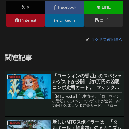
X
Facebook
LINE
Pinterest
LinkedIn
コピー
ラクドス教団員A
関連記事
『ローウィンの昏明』のスペシャ
mtgrocks
ルゲストが公開―約1万円の凶悪
コンボ定番カード。 -マジック：
ザ・ギャザリング
【MTGRocks】記事情報：『ローウィン
の昏明』のスペシャルゲストが公開―約1
万円の凶悪コンボ定番カード。 『ローウ
ィンの昏明』のデビュー配信で、セット
の詳細が明らかになりました。懐かしさ
を感じさせるデザインや多フォーマット
新しいMTGスポイラーは、『タ
mtgrocks
で活躍したカー...
ルキール：龍嵐録』のメカニズム