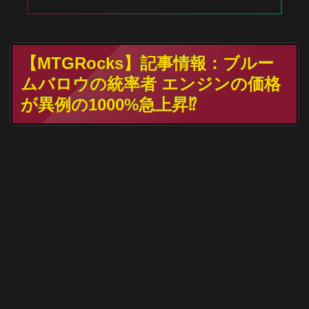
【MTGRocks】記事情報：ブルー
ムバロウの統率者 エンジンの価格
が異例の1000%急上昇⁉