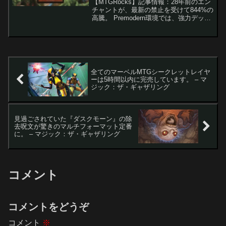
【MTGRocks】記事情報：28年前のエン
チャントが、最新の禁止を受けて844%の
高騰。 Premodern環境では、強力デッキ
の禁止や新アーキタイプの台頭によりメ
タが大きく変動しています。中でも新勢
力「パンデバースト」の活躍によって、
キ...
全てのマーベルMTGシークレットレイヤ
ーは5時間以内に完売しています。 – マ
ジック：ザ・ギャザリング
見過ごされていた『ダスクモーン』の除
去呪文が驚きのマルチフォーマット定番
に。 – マジック：ザ・ギャザリング
コメント
コメントをどうぞ
コメント
※