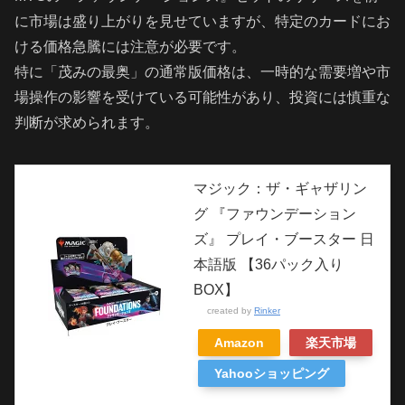
に市場は盛り上がりを見せていますが、特定のカードにお
ける価格急騰には注意が必要です。
特に「茂みの最奥」の通常版価格は、一時的な需要増や市
場操作の影響を受けている可能性があり、投資には慎重な
判断が求められます。
マジック：ザ・ギャザリン
グ 『ファウンデーション
ズ』 プレイ・ブースター 日
本語版 【36パック入り
BOX】
created by
Rinker
Amazon
楽天市場
Yahooショッピング