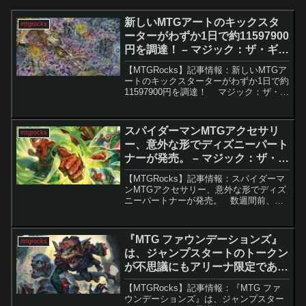
新しいMTGアートのキックスタ
mtgrocks
ーターがわずか1日で約11597900
円を調達！ – マジック：ザ・ギャ
ザリング
【MTGRocks】記事情報：新しいMTGア
ートのキックスターターがわずか1日で約
11597900円を調達！ マジック：ザ・ギ
ャザリングの象徴的なアーティストであ
るRichard Kane Fergusonが、限定版プレ
イマットとプリ...
スパイダーマンMTGアクセサリ
mtgrocks
ー、意外な形でディズニーパート
ナーが発売。 – マジック：ザ・ギ
ャザリング
【MTGRocks】記事情報：スパイダーマ
ンMTGアクセサリー、意外な形でディズ
ニーパートナーが発売。 数週間前、
Ultra Proによる「スパイダーマンMTG」
関連アクセサリーの発売中止が発表さ
れ、プレイヤーの間では「今回は周辺グ
『MTG ファウンデーションズ』
mtgrocks
ッズ...
は、ジャンプスタートのトークン
が不思議にもアリーナ限定であ
る。 – マジック：ザ・ギャザリン
【MTGRocks】記事情報：『MTG ファ
グ
ウンデーションズ』は、ジャンプスター