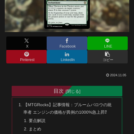
X
Facebook
LINE
Pinterest
LinkedIn
コピー
2024.11.05
目次
【MTGRocks】記事情報：ブルームバロウの統
率者 エンジンの価格が異例の1000%急上昇⁉
要点解説
まとめ