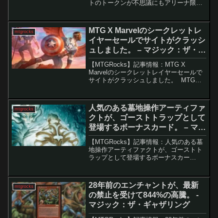
トのトークンが不思議にもアリーナ限定
である。 MTGの最新拡張セット「ファ
ウンデーションズ・ジャンプスタート」
は、強力な新カードが登場する魅力的な
MTG X Marvelのシークレットレ
mtgrocks
セットです...
イヤーセールでサイトがクラッシ
ュしました。 – マジック：ザ・ギ
ャザリング
【MTGRocks】記事情報：MTG X
Marvelのシークレットレイヤーセールで
サイトがクラッシュしました。 MTGと
Marvelの人気コラボ商品「Secret Lair」
が販売開始されると、想定以上のアクセ
スでサイトがダウンし、多く...
人気のある墓地操作アーティファ
mtgrocks
クトが、ゴーストトラップとして
登場するボーナスカード。 – マジ
ック：ザ・ギャザリング
【MTGRocks】記事情報：人気のある墓
地操作アーティファクトが、ゴーストト
ラップとして登場するボーナスカー
ド。 9月30日にリリースされた『Camp
Totally Safe Superdrop』のSecret Lairシ
リーズが話...
28年前のエンチャントが、最新
mtgrocks
の禁止を受けて844%の高騰。 -
マジック：ザ・ギャザリング