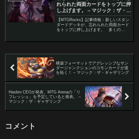
れられた両面カードをトップに押
し上げます。 – マジック：ザ・ギ
ャザリング
【MTGRocks】記事情報：新しいスタン
ダードデッキが、忘れられた両面カード
をトップに押し上げます。 多くの
『Magic: The Gathering』プレイヤー
が、新セット『ブルームバロウ』のパワ
ーレベルを軽視していましたが、セッ
ト...
構築フォーマットでアグレッシブなサン
ダージャンクションのコモンカードが道
を拓く！ – マジック：ザ・ギャザリング
Hasbro CEOが発表、MTG Arenaの「リ
フレッシュ」を予定していると発表。 –
マジック：ザ・ギャザリング
コメント