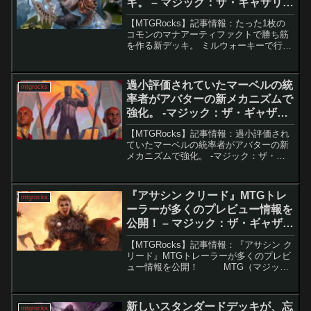
キ。 – マジック：ザ・ギャザリン
グ
【MTGRocks】記事情報：たった1枚の
コモンのマナアーティファクトで勝ち筋
を作る新デッキ。 ミルウォーキーで行わ
れた地域チャンピオンシップには約1,200
人が参加し、定番アーキタイプが健闘す
る中、意外な新戦略「アゾリウス・カワ
過小評価されていたマーベルの統
mtgrocks
ウソ」が6...
率者がアバターの新メカニズムで
強化。 -マジック：ザ・ギャザリ
ング
【MTGRocks】記事情報：過小評価され
ていたマーベルの統率者がアバターの新
メカニズムで強化。 -マジック：ザ・ギ
ャザリング 2024年に公開された「MTG
Marvel Secret Lair Superdrop」では、複
数のユニークな...
『アサシン クリード』MTGトレ
mtgrocks
ーラーが多くのプレビュー情報を
公開！ – マジック：ザ・ギャザリ
ング
【MTGRocks】記事情報：『アサシン ク
リード』MTGトレーラーが多くのプレビ
ュー情報を公開！ MTG（マジッ
ク：ザ・ギャザリング）の新たなクロス
オーバーセットである『アサシン クリー
ド』のリリースが約2週間後に迫り、多...
新しいスタンダードデッキが、忘
mtgrocks