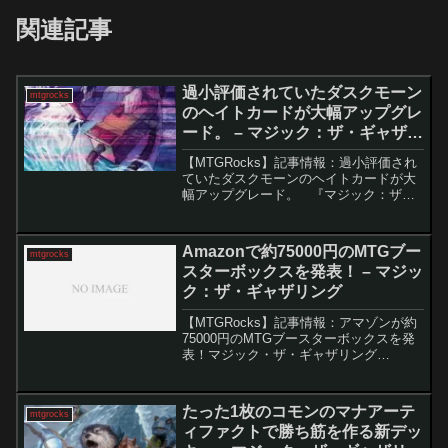
関連記事
過小評価されていたダスクモーン
mtgrocks
のヘイトカードが大幅アップグレ
ード。 – マジック：ザ・ギャザリ
ング
【MTGRocks】記事情報：過小評価され
ていたダスクモーンのヘイトカードが大
幅アップグレード。 『マジック：ザ・
ギャザリング』（MTG）の新セット『ダ
スクモーン：戦慄の館』がリリースされ
て約2週間が経過し、その強力さがすでに
Amazonで約75000円のMTGブー
mtgrocks
広く認知さ...
スターボックスを発表！ – マジッ
ク：ザ・ギャザリング
【MTGRocks】記事情報：アマゾンが約
75000円のMTGブースターボックスを発
表！マジック・ザ・ギャザリング
（MTG）の世界では、新たなセットの発
表が常に注目を集めています。最近、
Magic Con Chicagoでは『モダンホライ
たった1枚のコモンのマナアーテ
mtgrocks
ゾ...
ィファクトで勝ち筋を作る新デッ