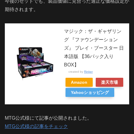
今後のセットでも、製品価値に見合った適正な価格設定が
期待されます。
マジック：ザ・ギャザリン
グ 『ファウンデーション
ズ』 プレイ・ブースター 日
本語版 【36パック入り
BOX】
created by
Rinker
Amazon
楽天市場
Yahooショッピング
MTG公式様にて記事が公開されました。
MTG公式様の記事をチェック