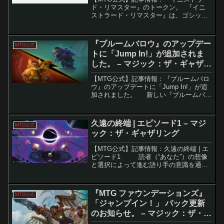
ド・リマスター』のトークン。 『イニ
ストラード・リマスター』は、ゴシック
ホラーの世界観を彩るトークンやエンブ
レムを収録し、リミテッドや構築戦をさ
らに楽しめる内容になっています。本セ
『ブルームバロウ』のアップデー
MTG公式
ットでは、美しいフル...
トに「Jump In!」が追加されま
した。 – マジック：ザ・ギャザリ
ング
【MTG公式】記事情報：『ブルームバロ
ウ』のアップデートに「Jump In!」が追
加されました。 新しい『ブルームバロ
ウ』セットが、7月30日にMTGアリーナ
に登場します。これに伴い、新しい
「Jump In!」イベントも開始され、プ...
久遠の終端 | エピソード1 – マジ
MTG公式
ック：ザ・ギャザリング
【MTG公式】記事情報：久遠の終端 | エ
ピソード1 読者（“あなた”）の想像
と選択によって進む語り手の意識を通
じ、遠い宇宙系Sotheraを舞台に、星の破
滅と救済の交差点が描かれる物語が幕を
開けます。要点解説物語の核は「想...
『MTG ファウンデーションズ』
MTG公式
「ジャンプイン！」 パック更新
のお知らせ。 – マジック：ザ・ギ
ャザリング