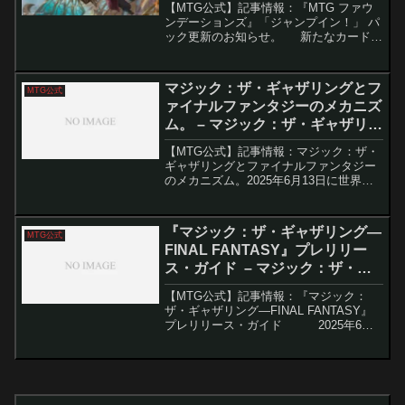
【MTG公式】記事情報：『MTG ファウ
ンデーションズ』「ジャンプイン！」 パ
ック更新のお知らせ。 新たなカードセ
ット『MTG ファウンデーションズ』が
11月12日にMTGアリーナに登場しまし
た。このセットでは、新しい11種類のジ
マジック：ザ・ギャザリングとフ
MTG公式
ャ...
ァイナルファンタジーのメカニズ
ム。 – マジック：ザ・ギャザリン
グ
【MTG公式】記事情報：マジック：ザ・
ギャザリングとファイナルファンタジー
のメカニズム。2025年6月13日に世界同
時発売される『マジック：ザ・ギャザリ
ング × ファイナルファンタジー』。FFシ
リーズ全16タイトルから名キャラクター
『マジック：ザ・ギャザリング—
MTG公式
や召喚獣...
FINAL FANTASY』プレリリー
ス・ガイド – マジック：ザ・ギ
ャザリング
【MTG公式】記事情報：『マジック：
ザ・ギャザリング—FINAL FANTASY』
プレリリース・ガイド 2025年6月
13日発売予定の『マジック：ザ・ギャザ
リング—FINAL FANTASY』は、スクウ
ェア・エニックスの名...