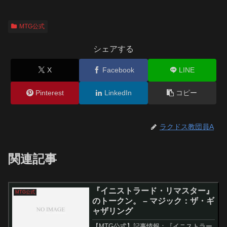
MTG公式
シェアする
X
Facebook
LINE
Pinterest
LinkedIn
コピー
ラクドス教団員A
関連記事
『イニストラード・リマスター』
MTG公式
のトークン。 – マジック：ザ・ギ
ャザリング
【MTG公式】記事情報：『イニストラー