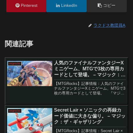
Pinterest
LinkedIn
コピー
ラクドス教団員A
関連記事
人気のファイナルファンタジーX
mtgrocks
ミニゲーム、MTGで3枚の専用カ
ードとして登場。 – マジック：
ザ・ギャザリング
【MTGRocks】記事情報：人気のファイ
ナルファンタジーXミニゲーム、MTGで3
枚の専用カードとして登場。 『マジッ
ク：ザ・ギャザリング（MTG）×ファイ
ナルファンタジー』コラボは、シリーズ
16作品の要素を約300枚のカードに凝縮
Secret Lair × ソニックの再録カ
mtgrocks
す...
ード価値に大きな偏り。 – マジッ
ク：ザ・ギャザリング
【MTGRocks】記事情報：Secret Lair ×