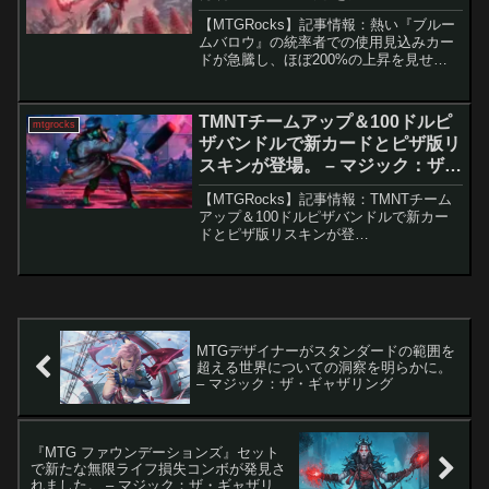
ジック：ザ・ギャザリング
【MTGRocks】記事情報：熱い『ブルー
ムバロウ』の統率者での使用見込みカー
ドが急騰し、ほぼ200%の上昇を見せ
る！ 『ブルームバロウ』のプリリリー
スが目前に迫り、プレイヤーの興奮は最
高潮に達しています。セットの全貌が明
TMNTチームアップ＆100ドルピ
mtgrocks
らかになり、新し...
ザバンドルで新カードとピザ版リ
スキンが登場。 – マジック：ザ・
ギャザリング
【MTGRocks】記事情報：TMNTチーム
アップ＆100ドルピザバンドルで新カー
ドとピザ版リスキンが登
場。 MTGと「ティーンエイジ・
ミュータント・ニンジャ・タートルズ
（TMNT）」のコラボセットが正式発表
され、豊富な...
MTGデザイナーがスタンダードの範囲を
超える世界についての洞察を明らかに。
– マジック：ザ・ギャザリング
『MTG ファウンデーションズ』セット
で新たな無限ライフ損失コンボが発見さ
れました。 – マジック：ザ・ギャザリン