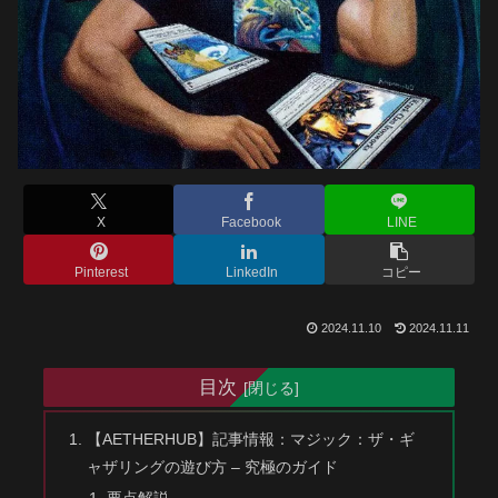
X
Facebook
LINE
Pinterest
LinkedIn
コピー
2024.11.10
2024.11.11
目次
【AETHERHUB】記事情報：マジック：ザ・ギ
ャザリングの遊び方 – 究極のガイド
要点解説