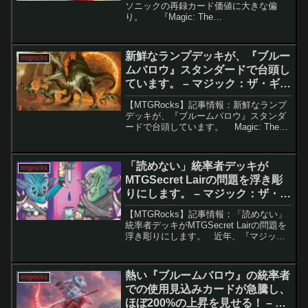
ソニックの再録カード価値に大きな偏
り。 『Magic: The
Gathering（MTG）』は「ファイナルファ
ンタジー」コラボの熱も冷めやらぬ中、
今度は「ソニック・ザ・ヘ...
新鮮なランプデッキが、『ブルー
mtgrocks
ムバロウ』スタンダードで台頭し
ています。 – マジック：ザ・ギャ
ザリング
【MTGRocks】記事情報：新鮮なランプ
デッキが、『ブルームバロウ』スタンダ
ードで台頭しています。 Magic: The
Gathering（MTG）のメタゲームは、時間
とともに変化し続ける点が魅力です。新
セットのリリースやローテー...
「読めない」統率者デッキが
mtgrocks
MTGSecret Lairの問題を浮き彫
りにします。 – マジック：ザ・ギ
ャザリング
【MTGRocks】記事情報：「読めない」
統率者デッキがMTGSecret Lairの問題を
浮き彫りにします。 近年、『マジック:
ザ・ギャザリング（MTG）』のSecret
Lairシリーズは急速に進化し、そのアー
トスタイルはますます斬...
熱い『ブルームバロウ』の統率者
mtgrocks
での使用見込みカードが急騰し、
ほぼ200%の上昇を見せる！ – マ