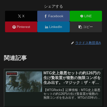
シェアする
X
Facebook
LINE
Pinterest
LinkedIn
コピー
ラクドス教団員A
関連記事
MTG史上最悪セットの約126円の
mtgrocks
生け贄装置が複数の無限コンボを
生み出す。 -マジック：ザ・ギャ
ザリング
【MTGRocks】記事情報：MTG史上最悪
セットの約126円の生け贄装置が複数の
無限コンボを生み出す。MTGの33年の歴
史には“最低セット”と揶揄される作品が
いくつかあるが、その代表格が1995年の