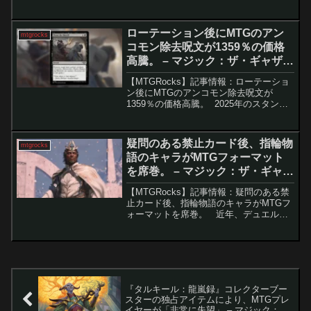
セットで「ソウル・ストーン」が登場し
て以来、プレイヤーの間では「他のイン
フィニティ・ストーンも現れるのか？」
ローテーション後にMTGのアン
mtgrocks
と大きな期...
コモン除去呪文が1359％の価格
高騰。 – マジック：ザ・ギャザリ
ング
【MTGRocks】記事情報：ローテーショ
ン後にMTGのアンコモン除去呪文が
1359％の価格高騰。 2025年のスタンダ
ード・ローテーションは、直前に行われ
た大規模な禁止改定の影響もあり、フォ
ーマット全体を劇的に変えるには至りま
疑問のある禁止カード後、指輪物
mtgrocks
せんでした...
語のキャラがMTGフォーマット
を席巻。 – マジック：ザ・ギャザ
リング
【MTGRocks】記事情報：疑問のある禁
止カード後、指輪物語のキャラがMTGフ
ォーマットを席巻。 近年、デュエルコ
マンダー（1対1の統率者戦）が人気を集
めている。特にMagic Onlineで公式フォ
ーマットとして採用されてから、多く...
『タルキール：龍嵐録』コレクターブー
スターの独占アイテムにより、MTGプレ
イヤーが「非常に失望」 – マジック：