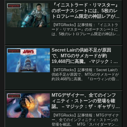
『ホームランド』だ。極端な低パワーと
『イニストラード・リマスター』
mtgrocks
奇妙...
のボーナスシートには、5枚のレ
トロフレーム限定の神話レアが誇
らしげに掲載されています。 – マ
【MTGRocks】記事情報：『イニストラ
ジック：ザ・ギャザリング
ード・リマスター』のボーナスシートに
は、5枚のレトロフレーム限定の神話レア
が誇らしげに掲載されていま
す。 2025年1月24日に発売される『イ
ニストラード・リマスター』は、過去の
Secret Lairの供給不足が原因
mtgrocks
名作イニスト...
で、MTGのサメカードが約
19,468円に高騰。 -マジック：
ザ・ギャザリング
【MTGRocks】記事情報：Secret Lairの
供給不足が原因で、MTGのサメカードが
約19,468円に高騰。 『ローウィンの昏
明』の発売以降、統率者戦ではエレメン
タル、エルフ、フェアリー、キスキンな
ど多くの部族デッキが活性化し、関連...
MTGデザイナー、全てのインフ
mtgrocks
ィニティ・ストーンの登場を確
認。 – マジック：ザ・ギャザリン
グ
【MTGRocks】記事情報：MTGデザイナ
ー、全てのインフィニティ・ストーンの
登場を確認。 MTG「スパイダーマン」