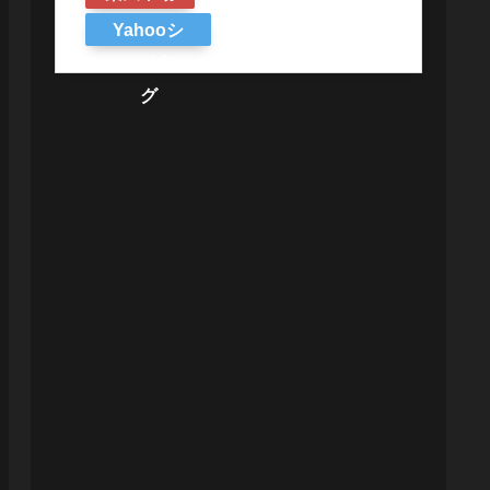
Yahooシ
ョッピン
グ