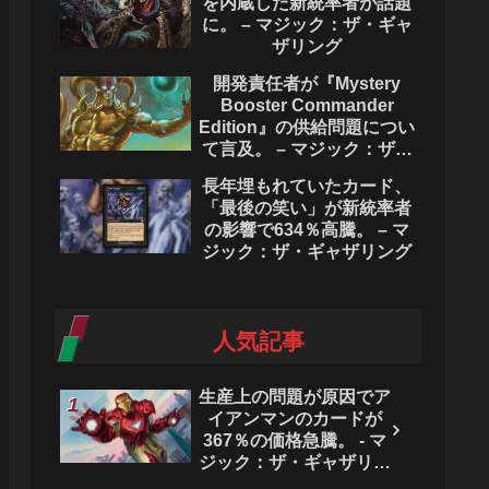
を内蔵した新統率者が話題
に。 – マジック：ザ・ギャ
ザリング
開発責任者が『Mystery
Booster Commander
Edition』の供給問題につい
て言及。 – マジック：ザ・
ギャザリング
長年埋もれていたカード、
「最後の笑い」が新統率者
の影響で634％高騰。 – マ
ジック：ザ・ギャザリング
人気記事
生産上の問題が原因でア
イアンマンのカードが
367％の価格急騰。 - マ
ジック：ザ・ギャザリン
グ