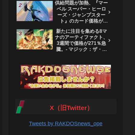
供給問題が加熱、『マー
ベル スーパー・ヒーロ
ーズ・ジャンプスター
ト』のカード価格が
4444％急騰。 - マジッ
新たに注目を集める8マ
ク：ザ・ギャザリング
ナのアーティファクト、
3週間で価格が271％急
騰。- マジック：ザ・ギ
ャザリング
X（旧Twitter）
Tweets by RAKDOSnews_ope