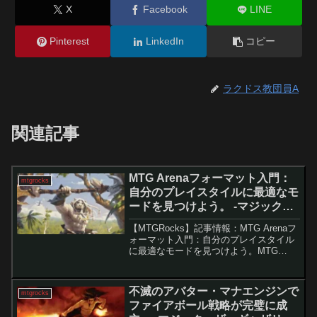
X
Facebook
LINE
Pinterest
LinkedIn
コピー
ラクドス教団員A
関連記事
MTG Arenaフォーマット入門：
mtgrocks
自分のプレイスタイルに最適なモ
ードを見つけよう。 -マジック：
ザ・ギャザリング
【MTGRocks】記事情報：MTG Arenaフ
ォーマット入門：自分のプレイスタイル
に最適なモードを見つけよう。MTG
Arenaには大きく「構築」と「リミテッ
ド」の2種類のフォーマットがあり、プレ
イヤーは自分のコレクションを生かして
不滅のアバター・マナエンジンで
mtgrocks
戦う...
ファイアボール戦略が完璧に成