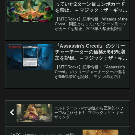
ード...
っていた2ターン目コンボカード
を禁止。 – マジック：ザ・ギャザ
リング
【MTGRocks】記事情報：Wizards of the
Coast、問題となっていた2ターン目コン
ボカードを禁止。2026年の禁止制限告知
とヒストリックにおける「食物連鎖」の
禁止2026年に入り、マジック：ザ・ギャ
ザリングの各フォーマッ...
『Assassin’s Creed』 のクリー
mtgrocks
チャーチーターの価格が645%増
加を記録。 – マジック：ザ・ギャ
ザリング
【MTGRocks】記事情報：『Assassin's
Creed』 のクリーチャーチーターの価格
が645%増加を記録。 モダン環境で注目
を集める新カード「転生装置、ユグドラ
シル」。その強力な能力と価格上昇の背
景を解説します。箇条書きの要点解...
エルドラージ -マナ加速から圧倒的パワ
ーでねじ伏せる！- マジック：ザ・ギャ
ザリング