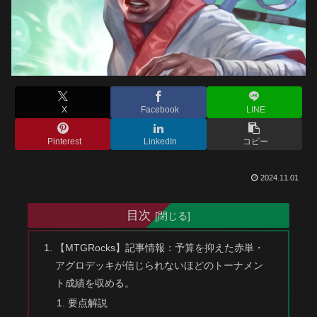
X
Facebook
LINE
Pinterest
LinkedIn
コピー
2024.11.01
目次
【MTGRocks】記事情報：予算を抑えた赤単・
アグロデッキが信じられないほどのトーナメン
ト成績を収める。
要点解説