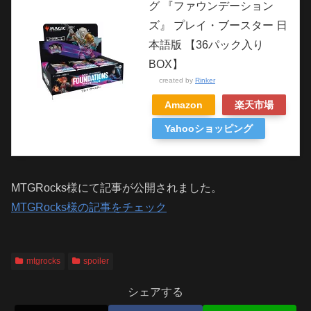
グ 『ファウンデーション
ズ』 プレイ・ブースター 日
本語版 【36パック入り
BOX】
created by
Rinker
Amazon
楽天市場
Yahooショッピング
MTGRocks様にて記事が公開されました。
MTGRocks様の記事をチェック
mtgrocks
spoiler
シェアする