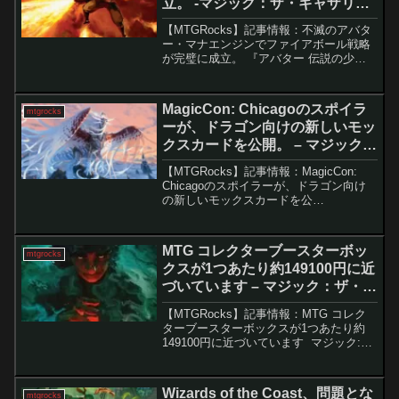
立。 -マジック：ザ・ギャザリン
グ
【MTGRocks】記事情報：不滅のアバタ
ー・マナエンジンでファイアボール戦略
が完璧に成立。 『アバター 伝説の少年
アン』シリーズで登場する火属性の特殊
能力「火の技」は、追加マナを活用する
タイミングが難しく、最大限に活かすに
MagicCon: Chicagoのスポイラ
mtgrocks
は工夫が必要です...
ーが、ドラゴン向けの新しいモッ
クスカードを公開。 – マジック：
ザ・ギャザリング
【MTGRocks】記事情報：MagicCon:
Chicagoのスポイラーが、ドラゴン向け
の新しいモックスカードを公
開。 MagicCon: Chicagoのプレビ
ューパネルでは、『タルキール龍嵐録』
の新カードが発表され...
MTG コレクターブースターボッ
mtgrocks
クスが1つあたり約149100円に近
づいています – マジック：ザ・ギ
ャザリング
【MTGRocks】記事情報：MTG コレク
ターブースターボックスが1つあたり約
149100円に近づいています マジック:
ザ・ギャザリング(MTG)の「コレクター
ブースター」は、プレイヤーにとって一
種の宝くじのような存在です。希少なカ
Wizards of the Coast、問題とな
mtgrocks