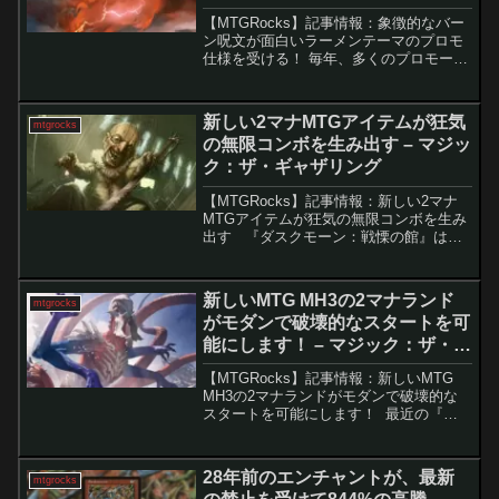
グ
【MTGRocks】記事情報：象徴的なバー
ン呪文が面白いラーメンテーマのプロモ
仕様を受ける！ 毎年、多くのプロモーシ
ョンカードが登場しますが、今年もその
例外ではありません。最近では、ゴジラ
テーマの「至高の評決」やユニークな
新しい2マナMTGアイテムが狂気
mtgrocks
「運命のきずな」な...
の無限コンボを生み出す – マジッ
ク：ザ・ギャザリング
【MTGRocks】記事情報：新しい2マナ
MTGアイテムが狂気の無限コンボを生み
出す 『ダスクモーン：戦慄の館』は、
そのテーマやカードデザインが非常に独
特なMTGセットです。その中でも特に注
目されるのが、「殺人人形、マーヴィ
新しいMTG MH3の2マナランド
mtgrocks
ン」というカ...
がモダンで破壊的なスタートを可
能にします！ – マジック：ザ・ギ
ャザリング
【MTGRocks】記事情報：新しいMTG
MH3の2マナランドがモダンで破壊的な
スタートを可能にします！ 最近の『モ
ダンホライゾン３』リークでは、多くの
強力なカードが公開され、特に「河童の
砲手」と「溶融」などの再録カードが注
28年前のエンチャントが、最新
mtgrocks
目されていま...