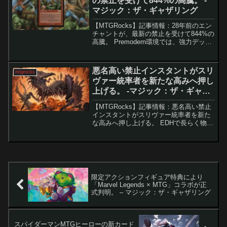
の禁止を受けて844%の高騰。 -
マジック：ザ・ギャザリング
【MTGRocks】記事情報：28年前のエン
チャントが、最新の禁止を受けて844%の
高騰。 Premodern環境では、強力デッキ
の禁止や新アーキタイプの台頭によりメ
タが大きく変動しています。中でも新勢
力「パンデバースト」の活躍によって、
悪名高い禁止インスタントがスリ
mtgrocks
キ...
ヴァー統率者を新たな高みへ押し
上げる。 -マジック：ザ・ギャザ
リング
【MTGRocks】記事情報：悪名高い禁止
インスタントがスリヴァー統率者を新た
な高みへ押し上げる。 EDHで長らく物議
を醸してきた五色スリヴァーだが、「初
祖スリヴァー」を据えた新たな構築は、
スリヴァー部族を使わずに強力な連鎖コ
ンボを狙う独特...
限定アクションフィギュア特典により
「Marvel Legends × MTG」コラボが正
式判明。 – マジック：ザ・ギャザリング
スパイダーマンMTGヒーローの新カード