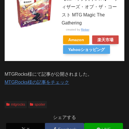
ィザーズ・オブ・ザ・コー
スト MTG Magic The
Gathering
created by
Rinker
Amazon
楽天市場
Yahooショッピング
MTGRocks様にて記事が公開されました。
MTGRocks様の記事をチェック
mtgrocks
spoiler
シェアする