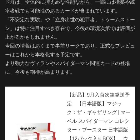
ド群は、全体的に控えめな性能ながら、一部には構築や統
率者戦でも可能性のあるカードが含まれています。
「不安定な実験」や「立身出世の犯罪者、トゥームストー
ン」は特に注目すべき存在で、今後の環境次第では評価が
上がるかもしれません。
今回の情報はあくまで事前リークであり、正式なプレビュ
ーはこれから本格化する予定です。
より強力なヴィランやスパイダーマン関連カードの登場
に、今後も期待が高まります。
【新品】9月入荷次第発送予
定 【日本語版】マジッ
ク：ザ・ギャザリング | マー
ベル スパイダーマン コレク
ター・ブースター 日本語版
【12パック入りBOX】 ウ