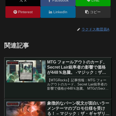
X
Facebook
LINE
Pinterest
LinkedIn
コピー
ラクドス教団員A
関連記事
MTG フォールアウトのカード、
mtgrocks
Secret Lair統率者の影響で価格
が448％急騰。 -マジック：ザ・
ギャザリング
【MTGRocks】記事情報：MTG フォー
ルアウトのカード、Secret Lair統率者の
影響で価格が448％急騰。 MTGのSecret
Lair由来の新規メカニズム付きカード
「放射性降下物」が、フォールアウトコ
ラボ統率者「The Gh...
象徴的なバーン呪文が面白いラー
mtgrocks
メンテーマのプロモ仕様を受け
る！ – マジック：ザ・ギャザリン