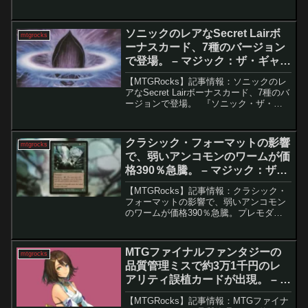
Arena」の独自フォーマットであるグラ
ディエーターにおいて、いくつかのカー
ドが新たに禁止カー...
ソニックのレアなSecret Lairボ
mtgrocks
ーナスカード、7種のバージョン
で登場。 – マジック：ザ・ギャザ
リング
【MTGRocks】記事情報：ソニックのレ
アなSecret Lairボーナスカード、7種のバ
ージョンで登場。 『ソニック・ザ・ヘ
ッジホッグ』と『マジック：ザ・ギャザ
リング』のコラボ「Secret Lair」では、
ユニークな新規デザインのカ...
クラシック・フォーマットの影響
mtgrocks
で、弱いアンコモンのワームが価
格390％急騰。 – マジック：ザ・
ギャザリング
【MTGRocks】記事情報：クラシック・
フォーマットの影響で、弱いアンコモン
のワームが価格390％急騰。プレモダン
における「尊大なワーム」の台頭と価格
急騰マジック：ザ・ギャザリングのプレ
モダン・フォーマットにおいて、かつて
MTGファイナルファンタジーの
mtgrocks
は平凡なアンコモ...
品質管理ミスで約3万1千円のレ
アリティ誤植カードが出現。 – マ
ジック：ザ・ギャザリング
【MTGRocks】記事情報：MTGファイナ