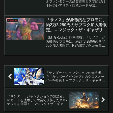
ルファンタジーの品質管理ミスで約3万1
千円のレアリティ誤植カードが出
現。 『ファイナルファンタジー』との
コラボMTGセットが正式リリースされ、
プレイヤーの注目を集める一方で、カー
「サノス」が象徴的なプロモに、
mtgrocks
ド仕様の不備が...
約2万3,250円のサブスク加入者限
定。 – マジック：ザ・ギャザリン
グ
【MTGRocks】記事情報：「サノス」が
象徴的なプロモに、約2万3,250円のサブ
スク加入者限定。PSA限定のMarvel版
「剣を鍬に」プロモの公開PSAの公式X
アカウントより、Marvelのアートワーク
を採用した「剣を鍬に」の新しいプロ...
『サンダー・ジャンクションの無法者』
で『カウボーイビバップ』のクロスオー
バーを発表！ – マジック：ザ・ギャザリ
ング
『サンダー・ジャンクションの無法者』
のカードを使用して大会で優勝したMTG
デッキを公開！ – マジック：ザ・ギャザ
リング