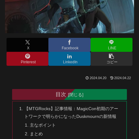
X
Facebook
LINE
Pinterest
LinkedIn
コピー
2024.04.20
2024.04.22
目次
【MTGRocks】記事情報：MagicCon初期のアー
トワークで明らかになったDuskmournの新情報
主なポイント
まとめ