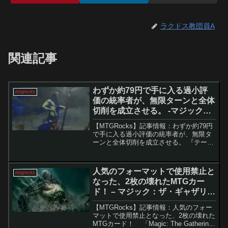
ラクドス教団員A
関連記事
わずか約79円で手に入る過小評
mtgrocks
価の統率者が、無限ターンと全体
切削を成立させる。 -マジック：
ザ・ギャザリング
【MTGRocks】記事情報：わずか約79円
で手に入る過小評価の統率者が、無限タ
ーンと全体切削を成立させる。 『テーロ
ス還魂記』で登場した伝説のクリーチャ
ー「埋葬布を纏う者、エイスリオス」
は、独自の硬貨・カウンターを使った再
人気のフォーマットで使用禁止と
mtgrocks
利用・横取り戦略...
なった、2枚の壊れたMTGカー
ド！ – マジック：ザ・ギャザリン
グ
【MTGRocks】記事情報：人気のフォー
マットで使用禁止となった、2枚の壊れた
MTGカード！ 「Magic: The Gathering