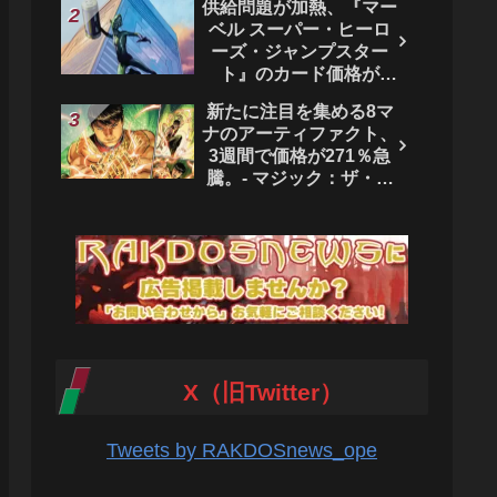
供給問題が加熱、『マー
ベル スーパー・ヒーロ
ーズ・ジャンプスター
ト』のカード価格が
4444％急騰。 - マジッ
新たに注目を集める8マ
ク：ザ・ギャザリング
ナのアーティファクト、
3週間で価格が271％急
騰。- マジック：ザ・ギ
ャザリング
X（旧Twitter）
Tweets by RAKDOSnews_ope