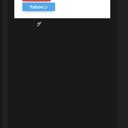
Yahooシ
ョッピン
グ