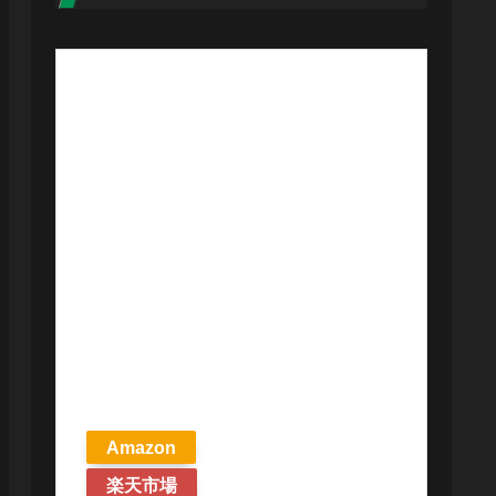
【予約商品
2026年4月24日
発売予定】 マ
ジック ザ・ギ
ャザリング ス
トリクスヘイ
ヴンの秘密 統
率者デッキ プ
リズマリの技
巧 英語版 MTG
Amazon
楽天市場