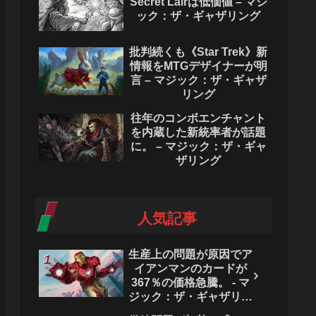
Secret Lairは低価値 – マジ
ック：ザ・ギャザリング
批判続くも《Star Trek》新
情報をMTGデザイナーが明
言 – マジック：ザ・ギャザ
リング
往年のコンボエンチャント
を内蔵した新統率者が話題
に。 – マジック：ザ・ギャ
ザリング
人気記事
生産上の問題が原因でア
イアンマンのカードが
367％の価格急騰。 - マ
ジック：ザ・ギャザリン
グ