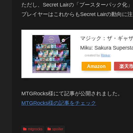
ただし、Secret Lairの「ブースターパ
プレイヤーはこれからもSecret Lairの動
マジック：ザ・ギャザリング Se
Miku: Sakura Su
created by
Rinker
Amazon
楽天
MTGRocks様にて記事が公開されました。
MTGRocks様の記事をチェック
mtgrocks
spoiler