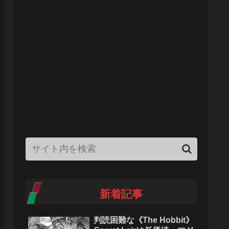
新着記事
判読困難な《The Hobbit》