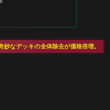
要
TG 奇妙なデッキの全体除去が価格倍増。