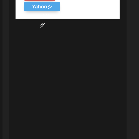
Yahooシ
ョッピン
グ