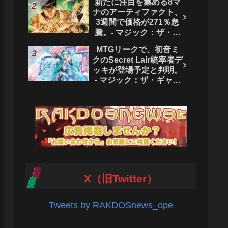
新たに注目を集める8マ
ク：ザ・ギャザリング
ナのアーティファクト、
3週間で価格が271％急
騰。- マジック：ザ・ギ
ャザリング
MTGリークで、初音ミ
クのSecret Lair統率者デ
ッキが登場予定と判明。
- マジック：ザ・ギャザ
リング
X（旧Twitter）
Tweets by RAKDOSnews_ope