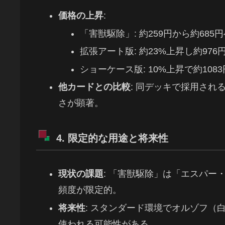
価格の上昇
:
「害獣駆除」: 約259円から約685
拡張アート版: 約23%上昇し約976
ショーケース版: 10%上昇で約108
他カードとの比較
: 同デッキで採用され
さが顕著。
4. 限定的な用途と将来性
現状の課題
: 「害獣駆除」は「エスパ
頻度が限定的。
将来性
: スタンダード環境でオルゾフ（
使われる可能性がある。