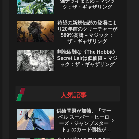
強デッキまとめ – マジッ
ク：ザ・ギャザリング
待望の新規伝説の登場によ
り20年前のクリーチャーが
589%高騰 – マジック：
ザ・ギャザリング
判読困難な《The Hobbit》
Secret Lairは低価値 – マジ
ック：ザ・ギャザリング
人気記事
供給問題が加熱、『マー
ベル スーパー・ヒーロ
ーズ・ジャンプスター
ト』のカード価格が
4444％急騰。 - マジッ