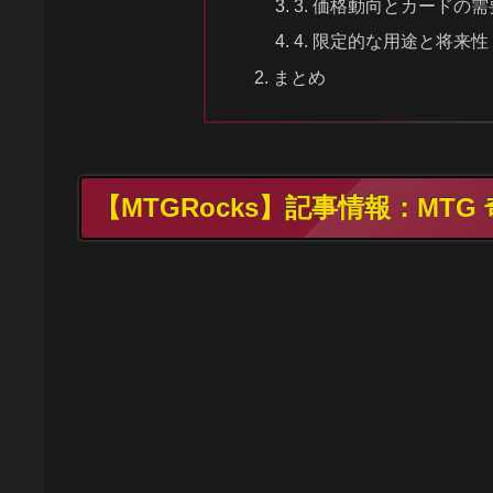
3. 価格動向とカードの需
4. 限定的な用途と将来性
まとめ
【MTGRocks】記事情報：M