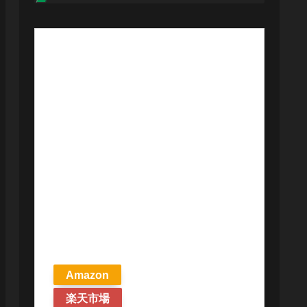
【予約商品
2026年4月24日
発売予定】 マ
ジック ザ・ギ
ャザリング ス
トリクスヘイ
ヴンの秘密 統
率者デッキ プ
リズマリの技
巧 英語版 MTG
Amazon
楽天市場