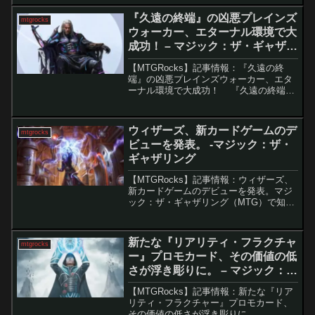
が導入された。しかし、その効果が発動
するまでに数ターンかかる仕様に対し、
『久遠の終端』の凶悪プレインズ
mtgrocks
多くのプ...
ウォーカー、エターナル環境で大
成功！ – マジック：ザ・ギャザリ
ング
【MTGRocks】記事情報：『久遠の終
端』の凶悪プレインズウォーカー、エタ
ーナル環境で大成功！ 『久遠の終端』
で最初に公開された神話レア「冷酷な船
長、テゼレット」は、公開当初からMTG
プレイヤーの注目を集めていました。構
ウィザーズ、新カードゲームのデ
mtgrocks
築向け最強カ...
ビューを発表。 -マジック：ザ・
ギャザリング
【MTGRocks】記事情報：ウィザーズ、
新カードゲームのデビューを発表。マジ
ック：ザ・ギャザリング（MTG）で知ら
れるウィザーズが、2026年5月の
MagicCon: Las Vegasで新たなカードゲ
ームの体験イベントを開催します。MT...
新たな『リアリティ・フラクチャ
mtgrocks
ー』プロモカード、その価値の低
さが浮き彫りに。 – マジック：
ザ・ギャザリング
【MTGRocks】記事情報：新たな『リア
リティ・フラクチャー』プロモカード、
その価値の低さが浮き彫りに。