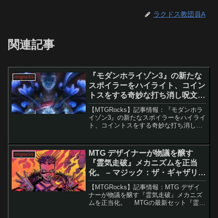
ラクドス教団員A
関連記事
『モダンホライゾン3』の新たな
mtgrocks
スポイラーをハイライト、コイン
トスをする奇妙な打ち消し呪文が
公開！ – マジック：ザ・ギャザリ
【MTGRocks】記事情報：『モダンホラ
ング
イゾン3』の新たなスポイラーをハイライ
ト、コイントスをする奇妙な打ち消し呪
文が公開！ 『モダンホライゾン3』の
リリースが迫る中で、多くの興味深く強
力なカードが公開されています。今回の
MTG デザイナーが物議を醸す
mtgrocks
セットに...
『霊気走破』メカニズムを正当
化。 – マジック：ザ・ギャザリン
グ
【MTGRocks】記事情報：MTG デザイ
ナーが物議を醸す『霊気走破』メカニズ
ムを正当化。 MTGの最新セット『霊気
走破』では、新メカニズム「最高速度」