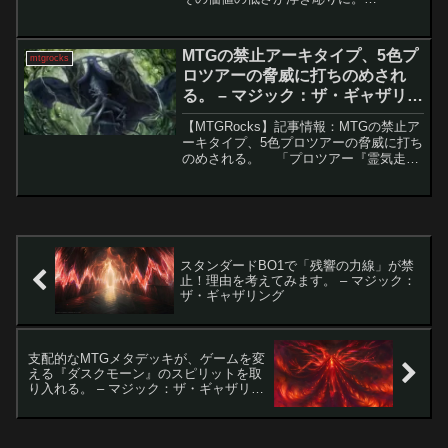
MagicCon Amsterdamで公開された新プ
ロモカードの概要MagicCon Amsterdam
の開催に伴い、新セット『リア...
MTGの禁止アーキタイプ、5色プ
mtgrocks
ロツアーの脅威に打ちのめされ
る。 – マジック：ザ・ギャザリン
グ
【MTGRocks】記事情報：MTGの禁止ア
ーキタイプ、5色プロツアーの脅威に打ち
のめされる。 「プロツアー『霊気走
破』」が終了し、事前の予想とは異なる
結果となりました。多くの人が「エスパ
ー・ピクシーが環境を支配する」と考え
ていました...
スタンダードBO1で「残響の力線」が禁
止！理由を考えてみます。 – マジック：
ザ・ギャザリング
支配的なMTGメタデッキが、ゲームを変
える『ダスクモーン』のスピリットを取
り入れる。 – マジック：ザ・ギャザリン
グ