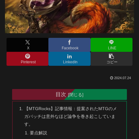
X
Facebook
LINE
Pinterest
LinkedIn
コピー
2024.07.24
目次
【MTGRocks】記事情報：提案されたMTGのメ
ガバッチは意外なほど論争を巻き起こしていま
す。
要点解説