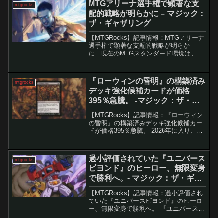
MTGアリーナ選手権で顕著な支
mtgrocks
配的戦略が明らかに – マジック：
ザ・ギャザリング
【MTGRocks】記事情報：MTGアリーナ
選手権で顕著な支配的戦略が明らか
に 現在のMTGスタンダード環境は、多
様なデッキ戦略が共存し、対話的なゲー
ム展開を楽しめると評されています。し
かし、最近の「MTGアリーナチャンピオ
『ローウィンの昏明』の構築済み
mtgrocks
ンシップ」で...
デッキ強化候補カードが価格
395％急騰。 -マジック：ザ・ギ
ャザリング
【MTGRocks】記事情報：『ローウィン
の昏明』の構築済みデッキ強化候補カー
ドが価格395％急騰。 2026年に入り、い
よいよ『ローウィンの昏明』のスポイラ
ーシーズンが開始されます。新メカニズ
ム「枯朽」の公開により、-1/-1カウンタ
過小評価されていた『ユニバース
mtgrocks
ー関...
ビヨンド』のヒーロー、無限変身
で勝利へ。- マジック：ザ・ギャ
ザリング
【MTGRocks】記事情報：過小評価され
ていた『ユニバースビヨンド』のヒーロ
ー、無限変身で勝利へ。 『ユニバースビ
ヨンド』は登場から約6年が経過し、現在