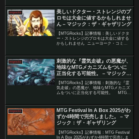
ではMTGのリリースの半分を占めるほど
定着している。その一方で、過去のコラ
美しいドクター・ストレンジのプ
mtgrocks
ボカードの中...
ロモは大金に値するかもしれませ
ん – マジック：ザ・ギャザリング
【MTGRocks】記事情報：美しいドクタ
ー・ストレンジのプロモは大金に値する
かもしれません ニューヨーク・コミコ
ンが開催中で、たくさんの新情報や製品
が発表されています。その中でも特に注
目すべきは、マジック：ザ・ギャザリン
刺激的な『霊気走破』の悪魔が、
mtgrocks
グ（MTG）とマ...
地味なMTGメカニズムをついに
正当化する可能性。 – マジック：
ザ・ギャザリング
【MTGRocks】記事情報：刺激的な『霊
気走破』の悪魔が、地味なMTGメカニズ
ムをついに正当化する可能性。 MTG最
新セット『霊気走破』で登場した新能力
「最高速度」が話題となる中、その中核
を担う可能性があるカード「スピードデ
MTG Festival In A Box 2025がわ
mtgrocks
ーモン」...
ずか4時間で完売しました。 – マ
ジック：ザ・ギャザリング
【MTGRocks】記事情報：MTG Festival
In A Box 2025がわずか4時間で完売しま