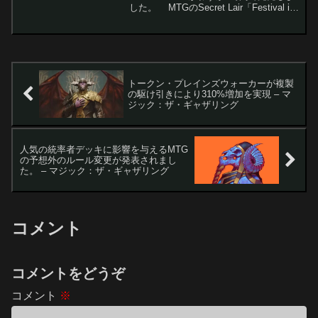
した。 MTGのSecret Lair「Festival in
a Box 2025」が発売からわずか4時間で
完売した。昨年の同...
トークン・プレインズウォーカーが複製
の駆け引きにより310%増加を実現 – マ
ジック：ザ・ギャザリング
人気の統率者デッキに影響を与えるMTG
の予想外のルール変更が発表されまし
た。 – マジック：ザ・ギャザリング
コメント
コメントをどうぞ
コメント
※