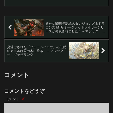
ァイナルファンタジー』コラボで注目を
浴びた「ティファ・ロックハート」。ス
タンダードでは結果を残せなかったもの
の、デュ...
新たな50周年記念のダンジョンズ＆ドラ
ゴンズ MTG シークレットレイヤーシリ
ーズが発表されました！ – マジック：
ザ・ギャザリング
見過ごされた『ブルームバロウ』の伝説
のカエルは豆の木に登る。 – マジック：
ザ・ギャザリング
コメント
コメントをどうぞ
コメント
※