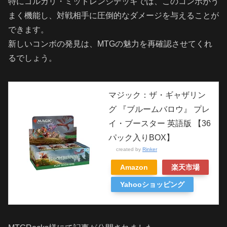
特にゴルガリ・ミッドレンジデッキでは、このコンボがう
まく機能し、対戦相手に圧倒的なダメージを与えることが
できます。
新しいコンボの発見は、MTGの魅力を再確認させてくれ
るでしょう。
マジック：ザ・ギャザリン
グ 『ブルームバロウ』 プレ
イ・ブースター 英語版 【36
パック入りBOX】
created by
Rinker
Amazon
楽天市場
Yahooショッピング