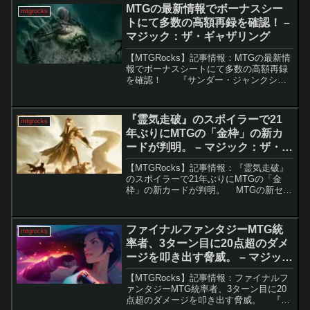
の構築済み統率者デッキがデビューしま
MTGの最新情報でボーナスシー
mtgrocks
した。要点解説統...
トにて多数の高額再録を確認！ –
マジック：ザ・ギャザリング
【MTGRocks】記事情報：MTGの最新情
報でボーナスシートにて多数の高額再録
を確認！ 『サンダー・ジャンクショ
ンの無法者』のスポイラーシーズンは、
二つの異なるボーナスシートに焦点を当
てており、注目すべき再録カードが多数
『霊気走破』のスポイラーで21
mtgrocks
含まれて...
年ぶりにMTGの「金枠」の新カ
ードが判明。 – マジック：ザ・ギ
ャザリング
【MTGRocks】記事情報：『霊気走破』
のスポイラーで21年ぶりにMTGの「金
枠」の新カードが判明。 MTGの新セッ
ト『霊気走破』では、特別な「金枠」カ
ードの復活が話題を集めています。過去
に非公式な使用しかできなかった「金
ファイナルファンタジーMTG統
mtgrocks
枠」カード...
率者、3ターン目に20点超のダメ
ージを叩き出す脅威。 – マジッ
ク：ザ・ギャザリング
【MTGRocks】記事情報：ファイナルフ
ァンタジーMTG統率者、3ターン目に20
点超のダメージを叩き出す脅威。 『フ