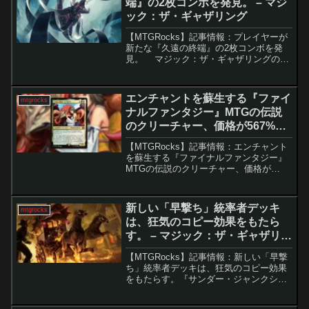
端』の2枚コンボを発見。 – マジ
ック：ザ・ギャザリング
【MTGRocks】記事情報：プレイヤーが
新たな『久遠の終端』の2枚コンボを発
見。 マジック：ザ・ギャザリングの最
新デジタルセット『アルケミー：久遠の
終端（EoE）』が登場し、プレイヤーの
間で新たなカード「試作機X-8」によるコ
エンチャントを蘇生する『ファイ
mtgrocks
ンボが...
ナルファンタジー』MTGの伝説
のクリーチャー、価格が567%高
騰。 – マジック：ザ・ギャザリン
【MTGRocks】記事情報：エンチャント
グ
を蘇生する『ファイナルファンタジー』
MTGの伝説のクリーチャー、価格が
567%高騰。 『ファイナルファンタジ
ー』MTGセットの顔役のレジェンド、
「スピラの希望、ユウナ」が構築戦・統
新しい「早撃ち」統率者デッキ
mtgrocks
率者戦ともに注...
は、狂気のコピー効果をもたら
す。 – マジック：ザ・ギャザリン
グ
【MTGRocks】記事情報：新しい「早撃
ち」統率者デッキは、狂気のコピー効果
をもたらす。『サンダー・ジャンクショ
ンの無法者』のスポイラーシーズンが終
了し、興味深い戦略と新カードを含む4つ